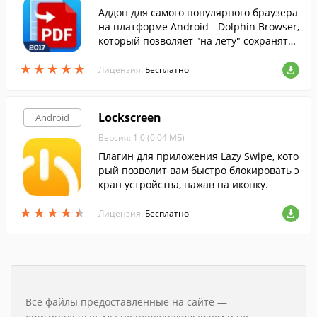
Аддон для самого популярного браузера
на платформе Android - Dolphin Browser,
который позволяет "на лету" сохранять
открытые веб-страницы в PDF-документ.
★
★
★
★
★
★
★
★
★
★
Лицензия:
Бесплатно
Lockscreen
Android
Версия: 1.0 (0.04 МБ)
Плагин для приложения Lazy Swipe, кото
рый позволит вам быстро блокировать э
кран устройства, нажав на иконку.
★
★
★
★
★
★
★
★
★
★
Лицензия:
Бесплатно
Все файлы предоставленные на сайте —