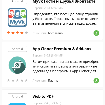
MyVk Гости и Друзья Вконтакте
Android
Версия: 2.1.1 (2.97 МБ)
Определите, кто посещал вашу страниц
у ВКонтакте. Также, вы сможете отслежи
вать изменения в списке ваших друзей,
что поможет определить, кто и когда уда
★
★
★
★
★
★
★
★
★
★
лился из ваших контактов.
Лицензия:
Бесплатно
App Cloner Premium & Add-ons
Android
Версия: 3.6.8 (8.06 МБ)
Вэтом приложении вы можете приобрес
ти и оплатить премиум или различные
аддоны для программы App Cloner для A
ndroid.
★
★
★
★
★
★
★
★
★
★
Лицензия:
Платно
Web to PDF
Android
Версия: 2.4 (0.24 МБ)