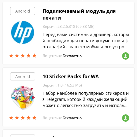
Подключаемый модуль для
Android
печати
Версия: 23.2.6.318 (69.88 МБ)
Перед вами системный драйвер, которы
й необходим для печати документов и ф
отографий с вашего мобильного устройс
тва на принтерах HP.
★
★
★
★
★
★
★
★
★
★
Лицензия:
Бесплатно
10 Sticker Packs for WA
Android
Версия: 1.0 (16.53 МБ)
Набор наиболее популярных стикеров и
з Telegram, который каждый желающий
может с легкостью загрузить и использо
вать в WhatsApp.
★
★
★
★
★
★
★
★
★
★
Лицензия:
Бесплатно