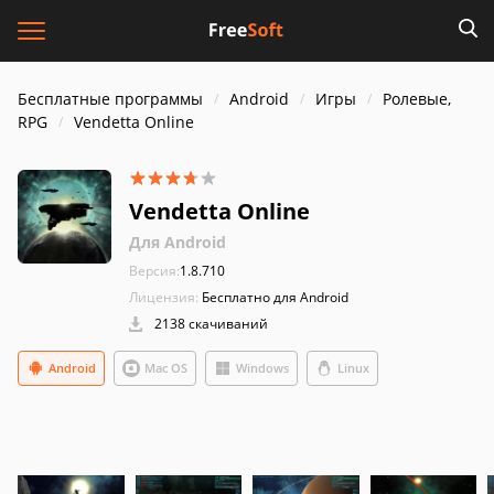
Бесплатные программы
Android
Игры
Ролевые,
RPG
Vendetta Online
Vendetta Online
Для Android
Версия:
1.8.710
Лицензия:
Бесплатно для Android
2138 скачиваний
Android
Mac OS
Windows
Linux