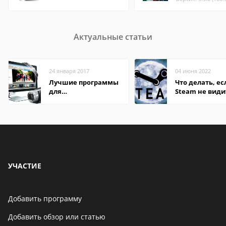
Актуальные статьи
24 января 2017
04 июня 2022
Лучшие программы
Что делать, ес
для
Steam не види
редактирования
установленную
видео: подробные
обзоры
УЧАСТИЕ
Добавить программу
Добавить обзор или статью