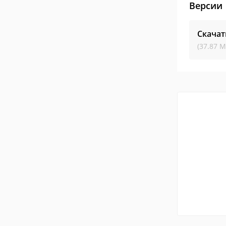
Версии
Скачат
(37.87 М