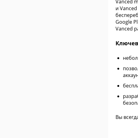
Vanced m
и Vanced
беспереб
Google P
Vanced р
Ключев
небол
позво
аккау
беспл
разра
безоп
Вы всегда