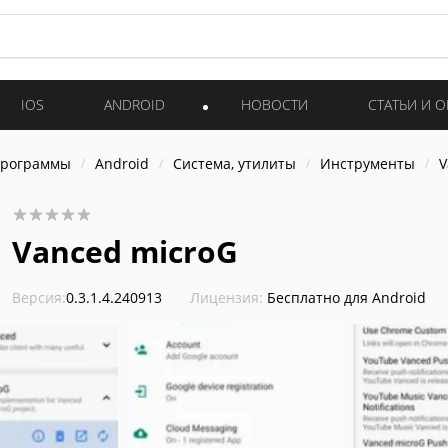
IOS
ANDROID
НОВОСТИ
СТАТЬИ И 
программы
Android
Система, утилиты
Инструменты
V
Vanced microG
Версия:
0.3.1.4.240913
Лицензия:
Бесплатно для Android