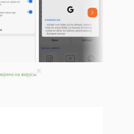
?
верено на вирусы