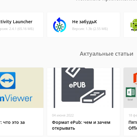
ctivity Launcher
Не забудьК
рсия: 2.4.1 (65.16 МБ)
Версия: 1.3b (2.55 МБ)
Актуальные статьи
04 июня 2022
18 ф
: что это за
Формат ePub: чем и зачем
Пят
открывать
Offi