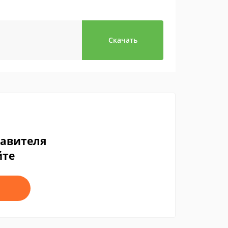
Скачать
тавителя
йте