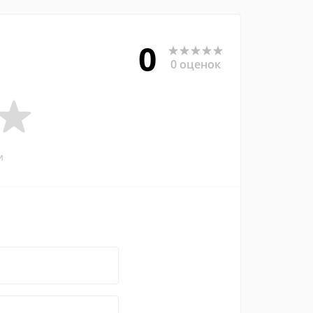
0
0 оценок
и