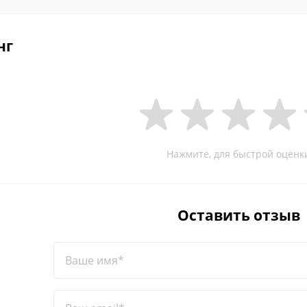
нг
Нажмите, для быстрой оценк
Оставить отзыв
Ваше имя*