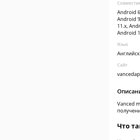
Совмести
Android 6
Android 9
11.x, Andr
Android 1
Язык
Английс
Сайт
vanceda
Описан
Vanced m
получени
Что та