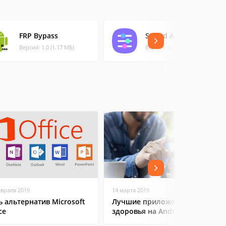
FRP Bypass
Sound Assistant
Версия: 1.0 (1.17 МБ)
Версия: 6.1.00.9 (25.55 МБ)
евраля 2019
14 марта 2019
ь альтернатив Microsoft
Лучшие приложения для
ce
здоровья на Android