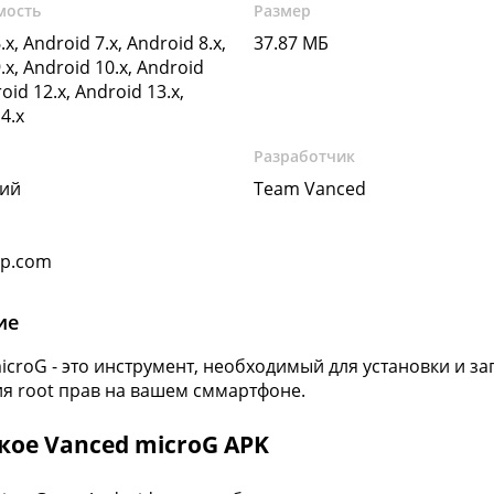
мость
Размер
.x, Android 7.x, Android 8.x,
37.87 МБ
.x, Android 10.x, Android
oid 12.x, Android 13.x,
4.x
Разработчик
кий
Team Vanced
pp.com
ие
icroG - это инструмент, необходимый для установки и з
я root прав на вашем сммартфоне.
кое Vanced microG APK