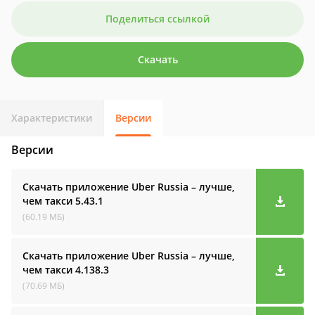
Поделиться ссылкой
Скачать
Характеристики
Версии
Версии
Скачать приложение Uber Russia – лучше,
чем такси
5.43.1
(60.19 МБ)
Скачать приложение Uber Russia – лучше,
чем такси
4.138.3
(70.69 МБ)