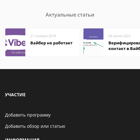
Актуальные статьи
21 ноября 2018
04 июня 2022
Вайбер не работает
Верифициров
контакт в Вай
что это значит
УЧАСТИЕ
Добавить программу
Добавить обзор или статью
ИНФОРМАЦИЯ