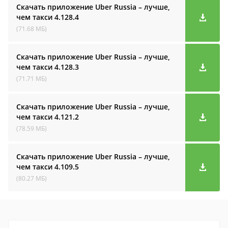
Скачать приложение Uber Russia – лучше,
чем такси
4.128.4
(71.68 МБ)
Скачать приложение Uber Russia – лучше,
чем такси
4.128.3
(71.71 МБ)
Скачать приложение Uber Russia – лучше,
чем такси
4.121.2
(78.59 МБ)
Скачать приложение Uber Russia – лучше,
чем такси
4.109.5
(80.27 МБ)