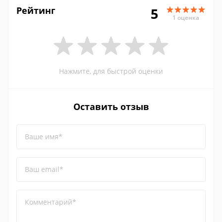
Рейтинг
5
1 оценка
Нажмите, для быстрой оценки
Оставить отзыв
Ваше имя*
Ваш email*
Комментарий*