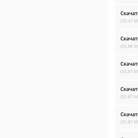
Скачат
(70.47 М
Скачат
(55.88 М
Скачат
(55.87 М
Скачат
(55.87 М
Скачат
(55.87 М