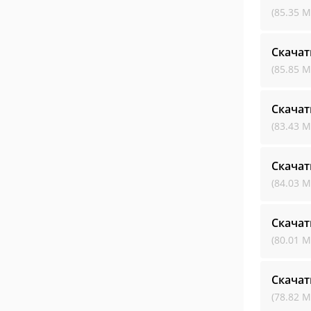
(85.35 М
Скачат
(85.85 М
Скачат
(83.43 М
Скачат
(84.03 М
Скачат
(80.01 М
Скачат
(78.82 М