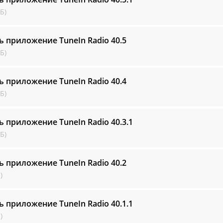
Б)
ь приложение TuneIn Radio
40.5
Б)
ь приложение TuneIn Radio
40.4
Б)
ь приложение TuneIn Radio
40.3.1
Б)
ь приложение TuneIn Radio
40.2
)
ь приложение TuneIn Radio
40.1.1
)