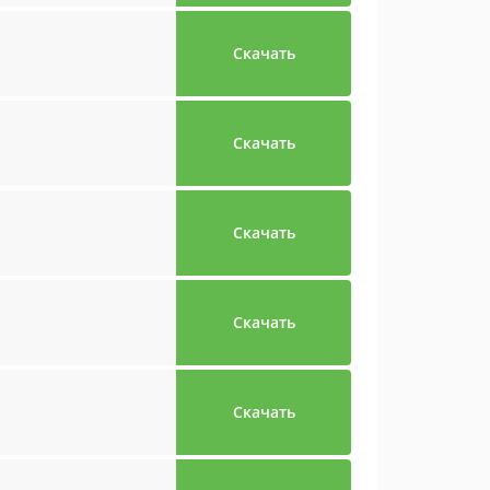
Скачать
Скачать
Скачать
Скачать
Скачать