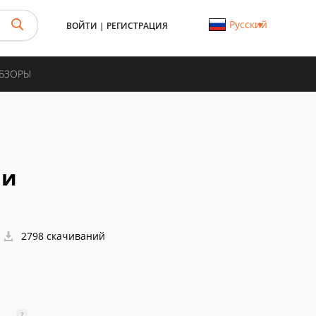
Русский
ВОЙТИ
|
РЕГИСТРАЦИЯ
ОБЗОРЫ
ии
2798 скачиваний
?