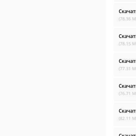
Скачат
(78.36 М
Скачат
(78.15 М
Скачат
(77.31 М
Скачат
(76.71 М
Скачат
(82.11 М
Скачат