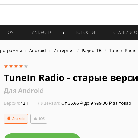
IOS
ANDROID
НОВОСТИ
СТАТЬИ И 
программы
Android
Интернет
Радио, ТВ
TuneIn Radio
TuneIn Radio - старые верс
Для Android
Версия:
42.1
Лицензия:
От 35,66 ₽ до 9 999,00 ₽ за товар
Android
iOS