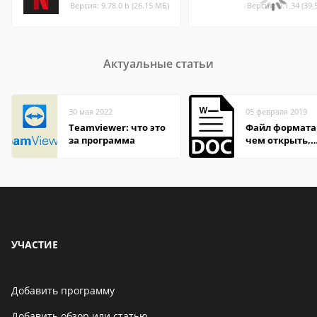
Версия: 9.78.0 b (26.15 МБ)
Версия: 9.1.34 (39.
Актуальные статьи
30 мая 2022
05 февраля 2019
Teamviewer: что это
Файл формата
за программа
чем открыть,
описание,
особенности
УЧАСТИЕ
Добавить программу
Добавить обзор или статью