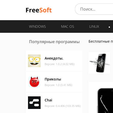
WINDOWS
MAC OS
LINUX
Популярные программы
Бесплатные 
Анекдоты.
Версия: 1.0.2 (4.02 МБ)
Приколы
Версия: 1.0 (3.41 МБ)
Chai
Версия: 0.4.406 (103.35 МБ)