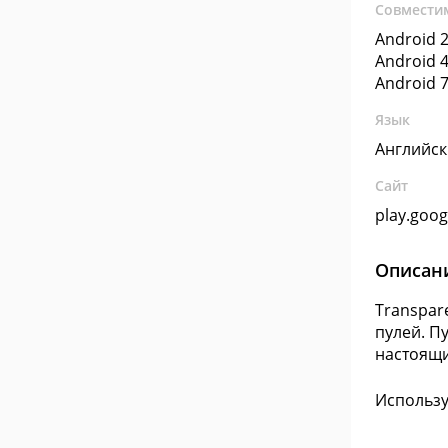
Совмести
Android 2
Android 4
Android 7
Язык
Английс
Сайт
play.goo
Описан
Transpar
пулей. П
настоящ
Использу