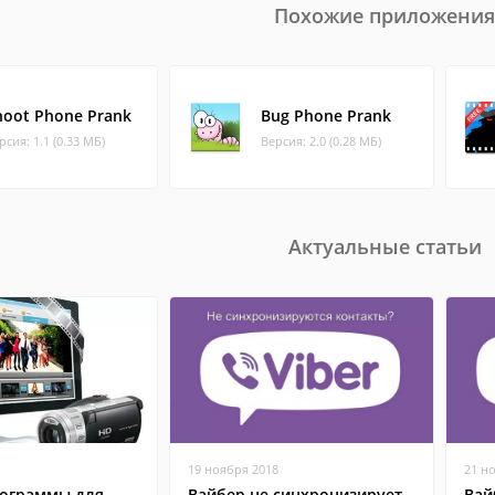
Похожие приложения
hoot Phone Prank
Bug Phone Prank
рсия: 1.1 (0.33 МБ)
Версия: 2.0 (0.28 МБ)
Актуальные статьи
19 ноября 2018
21 н
ограммы для
Вайбер не синхронизирует
Вай