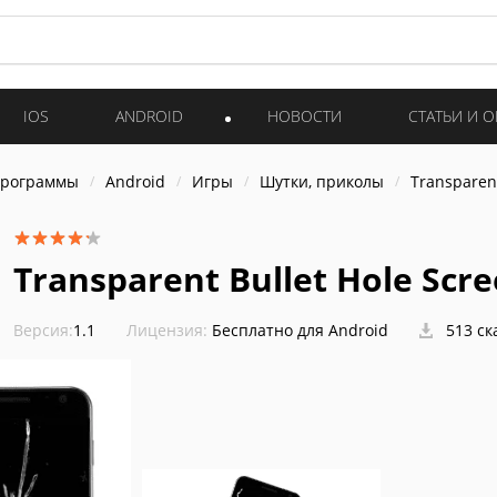
IOS
ANDROID
НОВОСТИ
СТАТЬИ И 
программы
Android
Игры
Шутки, приколы
Transparent
Transparent Bullet Hole Scr
Версия:
1.1
Лицензия:
Бесплатно для Android
513 ск