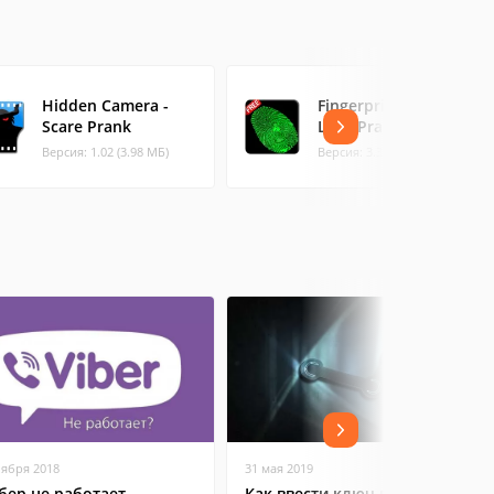
Hidden Camera -
Fingerprint Screen
Scare Prank
Lock Prank
Версия: 1.02 (3.98 МБ)
Версия: 3.3 (3.36 МБ)
оября 2018
31 мая 2019
бер не работает
Как ввести ключ в Steam на