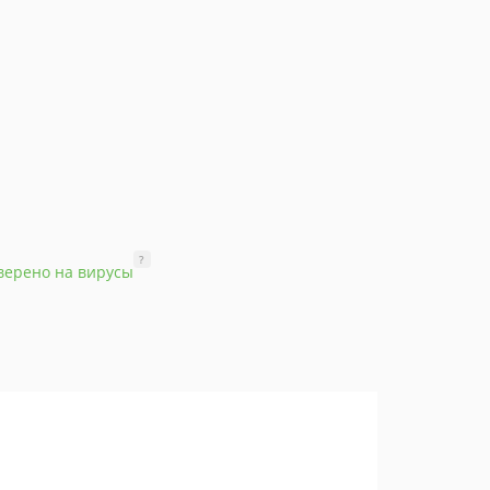
?
верено на вирусы