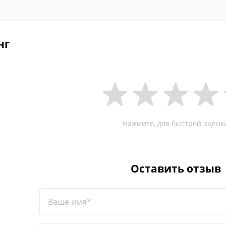
нг
Нажмите, для быстрой оценк
Оставить отзыв
Ваше имя*