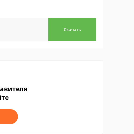
Скачать
тавителя
йте