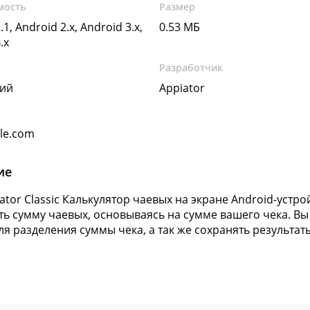
мость
Размер
.1, Android 2.x, Android 3.x,
0.53 МБ
.x
Разработчик
кий
Appiator
gle.com
ие
ulator Classic Калькулятор чаевых на экране Android-уст
ть сумму чаевых, основываясь на сумме вашего чека. Вы
ля разделения суммы чека, а так же сохранять результат