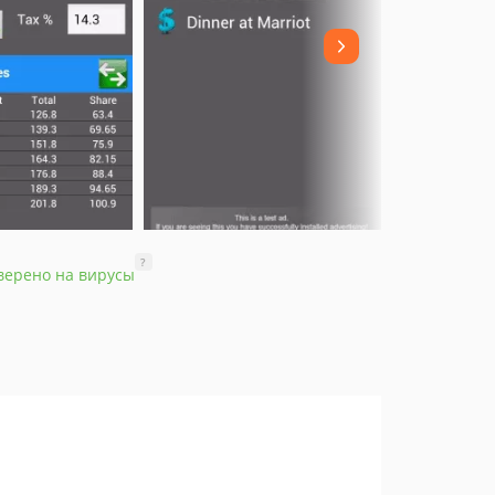
?
верено на вирусы