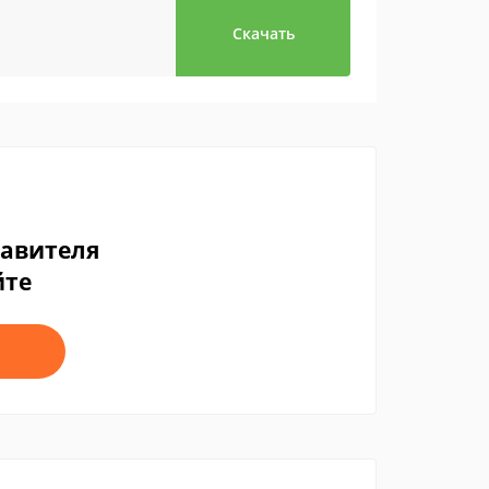
Скачать
тавителя
йте