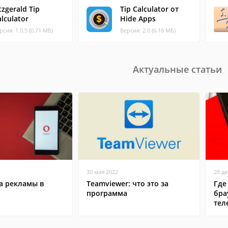
tzgerald Tip
Tip Calculator от
lculator
Hide Apps
рсия: 1.0.5 (0.71 МБ)
Версия: 2.0 (6.18 МБ)
Актуальные статьи
30 мая 2022
28 д
а рекламы в
Teamviewer: что это за
Где
программа
бра
тел