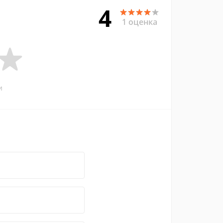
4
1 оценка
и