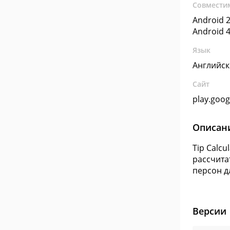
Совмести
Android 2
Android 4
Язык
Английс
Сайт
play.goo
Описан
Tip Calc
рассчита
персон д
Версии