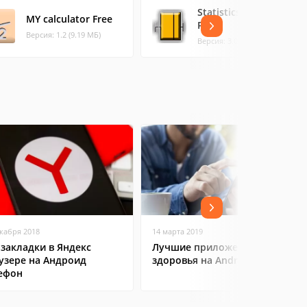
Statistics Calculator
MY calculator Free
Pro
Версия: 1.2 (9.19 МБ)
Версия: 3.0.2 (0.83 МБ)
екабря 2018
14 марта 2019
 закладки в Яндекс
Лучшие приложения для
узере на Андроид
здоровья на Android
ефон