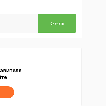
Скачать
тавителя
йте