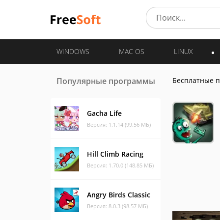
WINDOWS
MAC OS
LINUX
Популярные программы
Бесплатные 
Gacha Life
Версия: 1.1.14 (99.56 МБ)
Hill Climb Racing
Версия: 1.70.0 (148.85 МБ)
Angry Birds Classic
Версия: 8.0.3 (98.57 МБ)