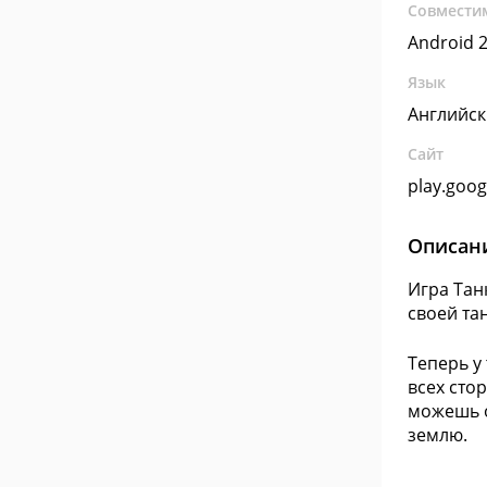
Совмести
Android 2
Язык
Английс
Сайт
play.goo
Описан
Игра Тан
своей та
Теперь у
всех сто
можешь о
землю.