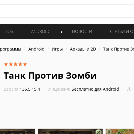
IOS
ANDROID
НОВОСТИ
СТАТЬИ И 
программы
Android
Игры
Аркады и 2D
Танк Против З
Танк Против Зомби
Версия:
136.5.15.4
Лицензия:
Бесплатно для Android