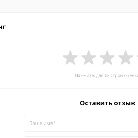
нг
Нажмите, для быстрой оценк
Оставить отзыв
Ваше имя*