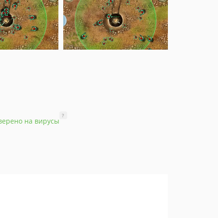
?
верено на вирусы