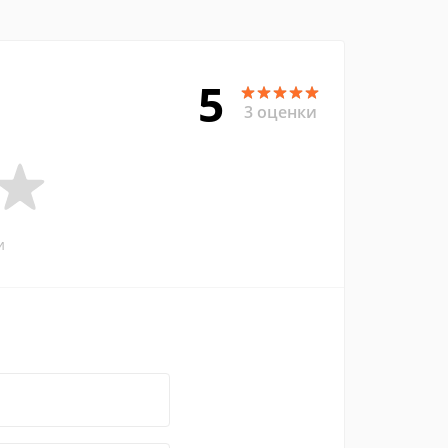
5
3 оценки
и