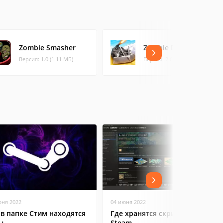
Zombie Smasher
Zombie Derby
Версия: 1.0 (1.11 МБ)
Версия: 2.0.6 (57.72 МБ)
юня 2022
04 июня 2022
 в папке Стим находятся
Где хранятся скриншоты в
ы
Steam