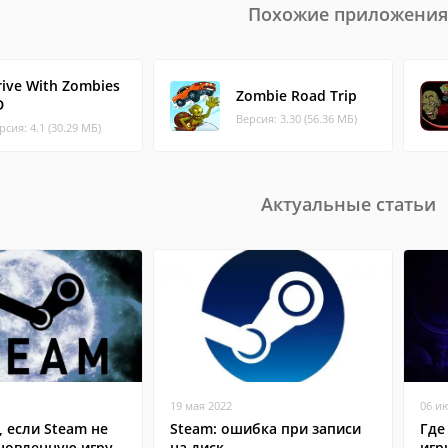
Похожие приложения
rive With Zombies
Zombie Road Trip
D
Версия: 3.30 (56.36 МБ)
рсия: 4.1 (30.29 МБ)
Актуальные статьи
19 мая 2022
06 и
, если Steam не
Steam: ошибка при записи
Где
ановленную игру
на диск
игр