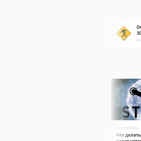
D
3
Ве
04 июня 2022
Что делать
видит уст