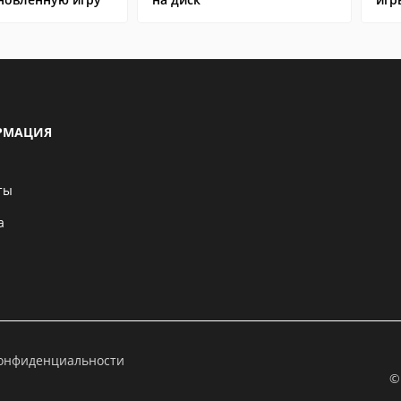
РМАЦИЯ
ты
а
конфиденциальности
©