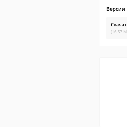
Версии
Скачат
(16.57 М