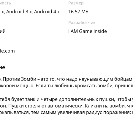
мость
Размер
.x, Android 3.x, Android 4.x
16.57 МБ
Разработчик
кий
I AM Game Inside
gle.com
ие
к Против Зомби – это то, что надо неунывающим бойцам
нковой мощью. Если ты любишь кромсать зомби, пришел 
 тебя будет танк и четыре дополнительных пушки, чтобы
рон. Пушки стреляют автоматически. Кликни на зомби, чт
капываться, тем самым увеличивая радиус поражения: пр