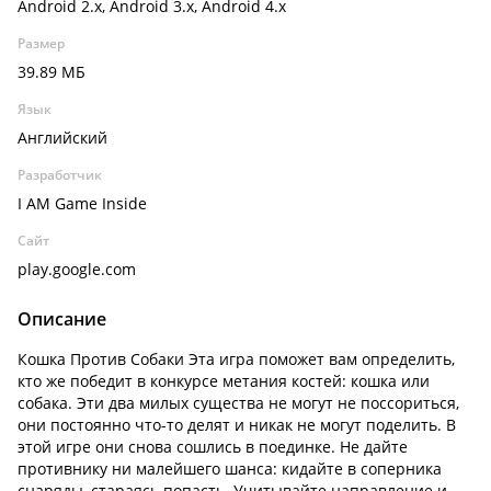
Android 2.x, Android 3.x, Android 4.x
Размер
39.89 МБ
Язык
Английский
Разработчик
I AM Game Inside
Сайт
play.google.com
Описание
Кошка Против Собаки Эта игра поможет вам определить,
кто же победит в конкурсе метания костей: кошка или
собака. Эти два милых существа не могут не поссориться,
они постоянно что-то делят и никак не могут поделить. В
этой игре они снова сошлись в поединке. Не дайте
противнику ни малейшего шанса: кидайте в соперника
снаряды, стараясь попасть. Учитывайте направление и