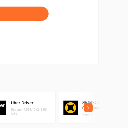
Яндекс.Про
Uber Driver
(Таксометр)
Версия: 4.591.10 (249.86
МБ)
Версия: 13.61 (119.14 МБ)