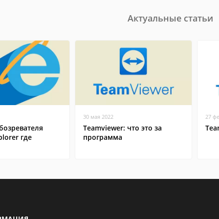
Актуальные статьи
30 мая 2022
27 ф
бозревателя
Teamviewer: что это за
Tea
plorer где
программа
РМАЦИЯ