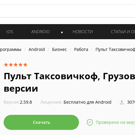
IOS
ANDROID
НОВОСТИ
СТАТЬИ И 
программы
Android
Бизнес
Работа
Пульт Таксовичкоф
Пульт Таксовичкоф, Грузов
версии
Версия:
2.59.8
Лицензия:
Бесплатно для Android
307
Скачать
Проверено на вир