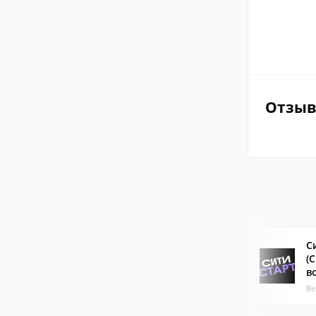
Отзы
С
(
в
Ве