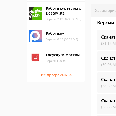
Работа курьером с
Характери
Dostavista
Версия: 2.129.0 (33.05 МБ)
Версии
Работа.ру
Скачат
Версия: 6.4.2 (36.02 МБ)
(31.14 М
Госуслуги Москвы
Скачат
Версия: После
(30.96 М
Все программы →
Скачат
(38.69 М
Скачат
(38.68 М