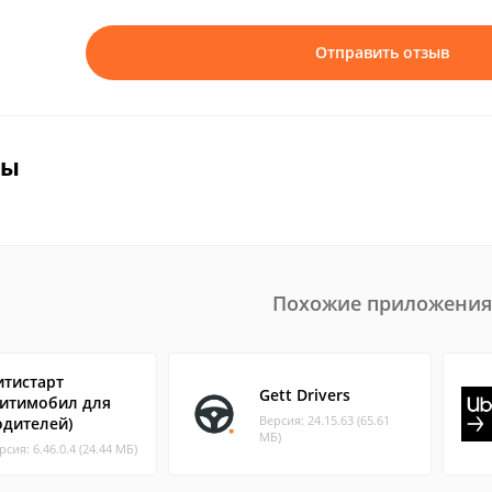
Отправить отзыв
вы
Похожие приложения
итистарт
Gett Drivers
Ситимобил для
Версия: 24.15.63 (65.61
одителей)
МБ)
рсия: 6.46.0.4 (24.44 МБ)