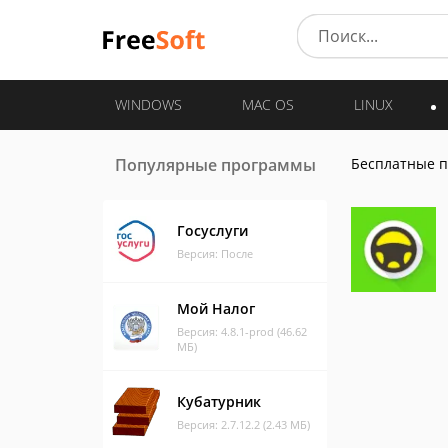
WINDOWS
MAC OS
LINUX
Популярные программы
Бесплатные 
Госуслуги
Версия: После
Мой Налог
Версия: 4.8.1-prod (46.62
МБ)
Кубатурник
Версия: 2.7.12.2 (2.43 МБ)