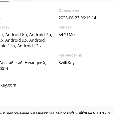
Обновлено
6
2023-06-23 06:19:14
мость
Размер
.x, Android 6.x, Android 7.x,
54.21Мб
.x, Android 9.x, Android
roid 11.x, Android 12.x
Разработчик
 Английский, Немецкий,
SwiftKey
ский
tkey.com
ь приложение Клавиатура Microsoft SwiftKey
9.13.12.4