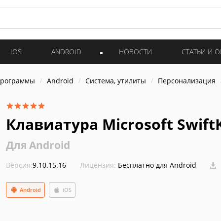
IOS
ANDROID
НОВОСТИ
СТАТЬИ И 
программы
Android
Система, утилиты
Персонализация
Клавиатура Microsoft SwiftK
Для Android
Версия:
9.10.15.16
Лицензия:
Бесплатно для Android
Android
iOS