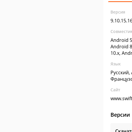
Версия
9.10.15.1
Совмести
Android 5
Android 8
10.x, And
Язык
Русский,
Француз
Сайт
www.swif
Версии
Скачат