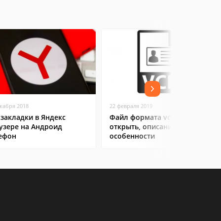
екабря 2018
22 февраля 2019
 закладки в Яндекс
Файл формата vcf: чем
узере на Андроид
открыть, описание,
ефон
особенности