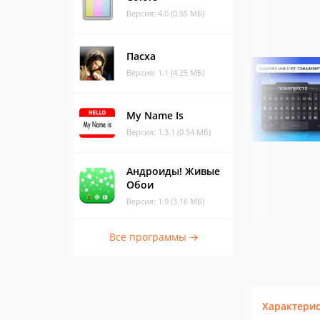
Версия: 4.0 (0.55 МБ)
Пасха
Версия: 1.1 (4.25 МБ)
My Name Is
Версия: 1.3.1 (0.54 МБ)
Андроиды! Живые
Обои
Версия: 1.9 (3.16 МБ)
Все программы →
Характери