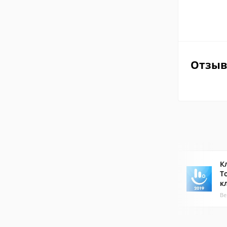
Отзы
К
T
к
Ве