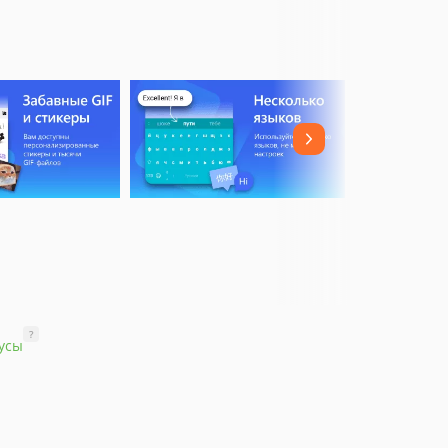
?
усы