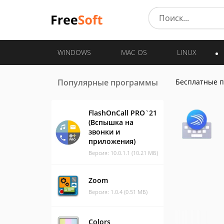
WINDOWS
MAC OS
LINUX
Популярные программы
Бесплатные 
FlashOnCall PRO`21
(Вспышка на
звонки и
приложения)
Версия: 10.0.1.1 (10.21 МБ)
Zoom
Версия: 1.0.4 (0.51 МБ)
Colors