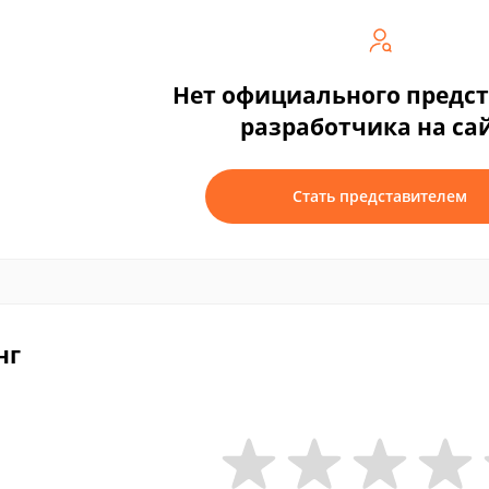
Нет официального предс
разработчика на са
Стать представителем
нг