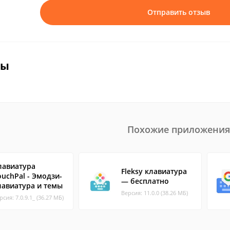
Отправить отзыв
вы
Похожие приложения
лавиатура
Fleksy клавиатура
ouchPal - Эмодзи-
— бесплатно
лавиатура и темы
Версия: 11.0.0 (38.26 МБ)
рсия: 7.0.9.1_ (36.27 МБ)