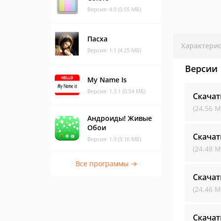
Версия: 4.0 (0.55 МБ)
Пасха
Характери
Версия: 1.1 (4.25 МБ)
Версии
My Name Is
Версия: 1.3.1 (0.54 МБ)
Скачат
(24.56 М
Андроиды! Живые
Обои
Скачат
Версия: 1.9 (3.16 МБ)
(24.48 М
Все программы →
Скачат
(24.46 М
Скачат