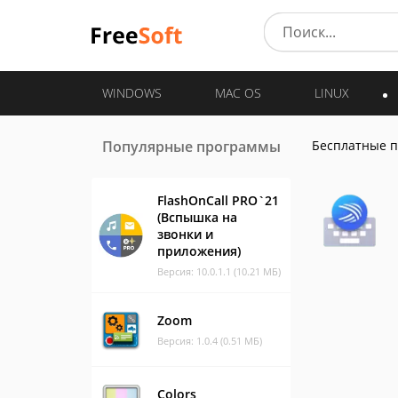
WINDOWS
MAC OS
LINUX
Популярные программы
Бесплатные 
FlashOnCall PRO`21
(Вспышка на
звонки и
приложения)
Версия: 10.0.1.1 (10.21 МБ)
Zoom
Версия: 1.0.4 (0.51 МБ)
Colors