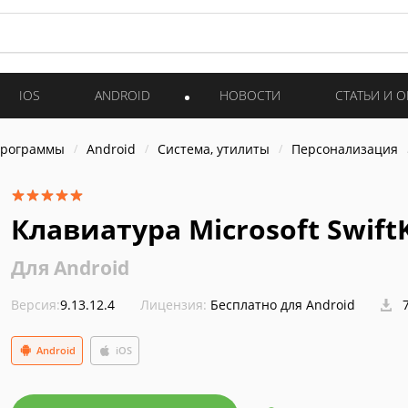
IOS
ANDROID
НОВОСТИ
СТАТЬИ И 
программы
Android
Система, утилиты
Персонализация
Клавиатура Microsoft Swift
Для Android
Версия:
9.13.12.4
Лицензия:
Бесплатно для Android
7
Android
iOS