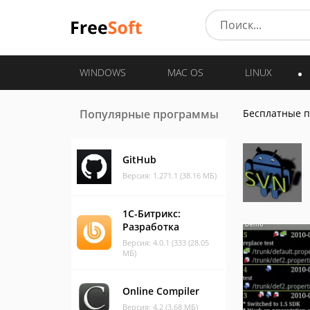
WINDOWS
MAC OS
LINUX
Популярные программы
Бесплатные 
GitHub
Версия: 1.271.1 (38.16 МБ)
1С-Битрикс:
Разработка
Версия: 4.0.1 (333 (28.05
МБ)
Online Compiler
Версия: 4.2 (3.68 МБ)