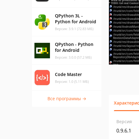
QPython 3L -
Python for Android
Версия: 3.9.1 (72.83 МБ)
QPython - Python
for Android
Версия: 3.0.0 (57.2 МБ)
Code Master
Версия: 1.0 (5.11 МБ)
Все программы →
Характери
Версия
0.9.6.1