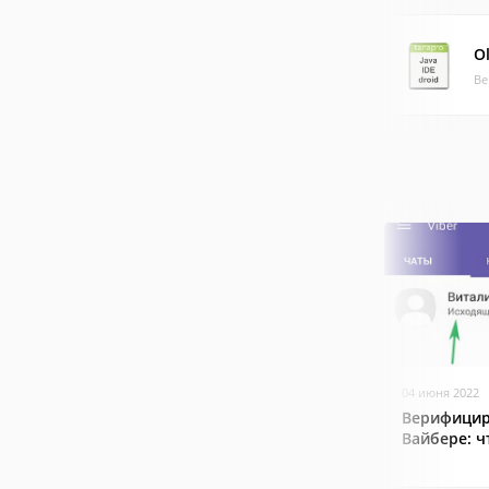
Ol
Ве
04 июня 2022
Верифицир
Вайбере: ч