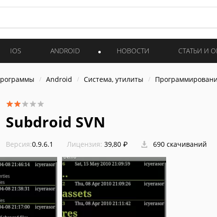
IOS
ANDROID
НОВОСТИ
СТАТЬИ И 
программы
Android
Система, утилиты
Программирован
Subdroid SVN
Версия:
0.9.6.1
Лицензия:
39,80 ₽
690 скачиваний