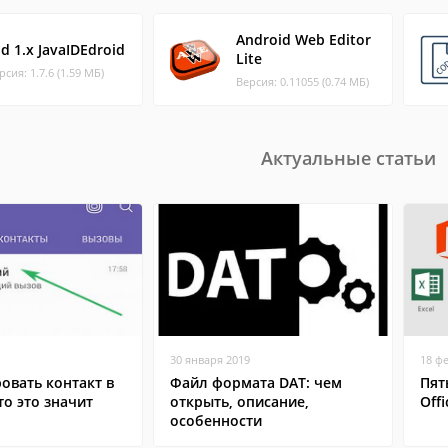
Android Web Editor
d 1.x JavaIDEdroid
Lite
рсия: 1.7.6 (1.59 МБ)
Версия: 0.11055 (0.74 МБ)
Актуальные статьи
30 января 2019
18 ф
овать контакт в
Файл формата DAT: чем
Пят
то это значит
открыть, описание,
Offi
особенности