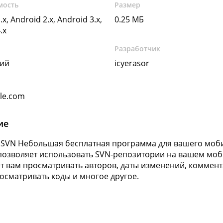
мость
Размер
.x, Android 2.x, Android 3.x,
0.25 МБ
.x
Разработчик
кий
icyerasor
gle.com
ие
 SVN
Небольшая бесплатная программа для вашего мобил
позволяет использовать SVN-репозитории на вашем мо
т вам просматривать авторов, даты изменений, коммент
росматривать коды и многое другое.