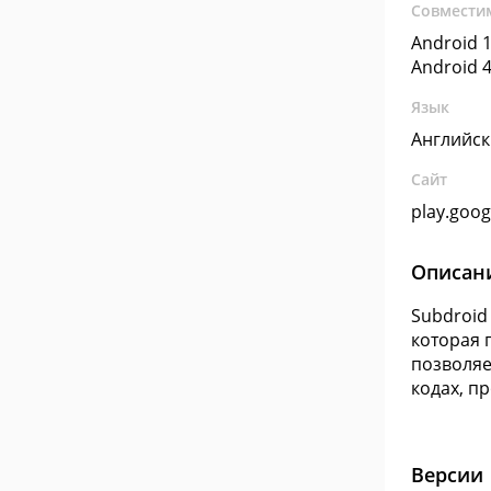
Совмести
Android 1
Android 4
Язык
Английс
Сайт
play.goo
Описан
Subdroid
которая 
позволяе
кодах, п
Версии