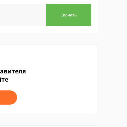
Скачать
тавителя
йте