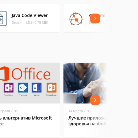
Java Code Viewer
AppBrain SDK demo
Версия: 1.5.8 (0.78 МБ)
Версия: 5.00 (0.23 МБ)
евраля 2019
14 марта 2019
ь альтернатив Microsoft
Лучшие приложения для
ce
здоровья на Android