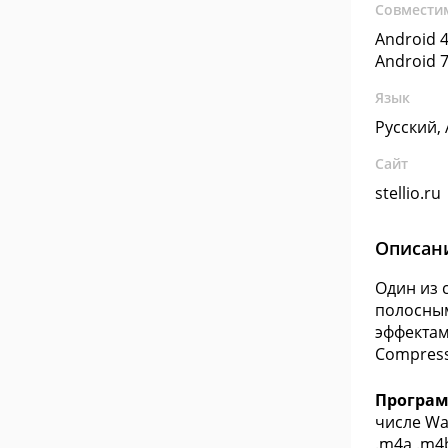
Совмести
Android 4
Android 7
Язык
Русский,
Сайт
stellio.ru
Описан
Один из 
полосным
эффектами
Compress
Програм
числе Wav
.m4a .m4b