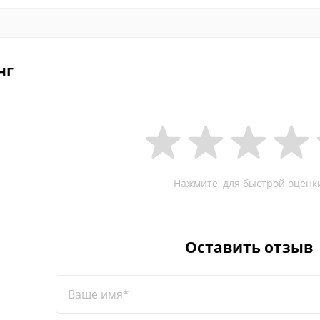
нг
Нажмите, для быстрой оценк
Оставить отзыв
Ваше имя*