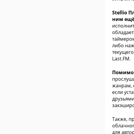
Stellio
ним ещё
исполнит
обладает
таймером
либо наж
текущего
Last.FM.
Помимо 
прослуши
жанрам, 
если уст
друзьями
закэширо
Также, п
облачног
для авто