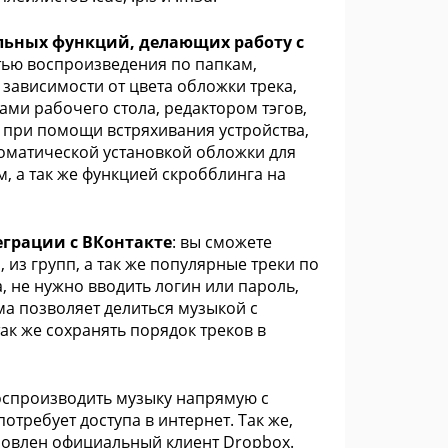
ельных функций, делающих работу с
ью воспроизведения по папкам,
зависимости от цвета обложки трека,
ми рабочего стола, редактором тэгов,
 при помощи встряхивания устройства,
томатической установкой обложки для
м, а так же функцией скробблинга на
еграции с ВКонтакте
: вы сможете
 из групп, а так же популярные треки по
, не нужно вводить логин или пароль,
а позволяет делиться музыкой с
ак же сохранять порядок треков в
оспроизводить музыку напрямую с
требует доступа в интернет. Так же,
ановлен официальный клиент Dropbox.