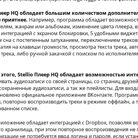
 Плеер HQ обладает большим количеством дополнит
 приятнее.
Например, программа обладает возможност
елям, жанрам или альбомам, изменение цвета плеера, в 
 интеграцией с экраном блокировки, 5 удобными виджета
 сна с постепенным затуханием, переключением треков
атия на клавиши громкости, просмотра текста трека, ав
 трека, либо ручной закачкой с поиском по исполнителя
этого, Stellio Плеер HQ обладает возможностью инт
вать аудиозаписи со своей страницы, со страниц друзей,
сохраненные аудиозаписи, а так же плейлисты. Для входа
ановлено официальное приложение ВКонтакте. Программ
, повторно воспроизводить треки в режиме оффлайн, а т
ванном списке.
риложение обладает интеграцией с Dropbox, позволяя в
о хранилища, при этом повторное воспроизведения не по
ризации не потребуется ввод логина и пароля, если уст