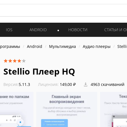
IOS
ANDROID
НОВОСТИ
СТАТЬИ И 
программы
Android
Мультимедиа
Аудио плееры
Stel
Stellio Плеер HQ
Версия:
5.11.3
Лицензия:
149,00 ₽
4963 скачиваний