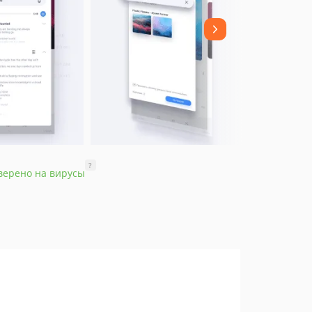
?
верено на вирусы