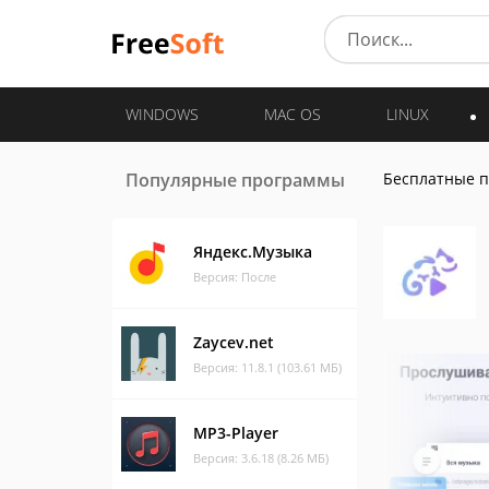
WINDOWS
MAC OS
LINUX
Популярные программы
Бесплатные 
Яндекс.Музыка
Версия: После
Zaycev.net
Версия: 11.8.1 (103.61 МБ)
MP3-Player
Версия: 3.6.18 (8.26 МБ)