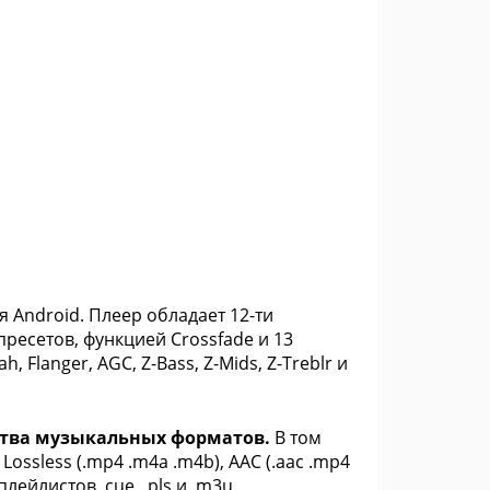
Android. Плеер обладает 12-ти
есетов, функцией Crossfade и 13
 Flanger, AGC, Z-Bass, Z-Mids, Z-Treblr и
ства музыкальных форматов.
В том
Lossless (.mp4 .m4a .m4b), AAC (.aac .mp4
 плейлистов .cue, .pls и .m3u.