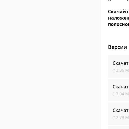
Скачайт
наложен
полосно
Версии
Скачат
(13.36 М
Скачат
(13.04 М
Скачат
(12.79 М