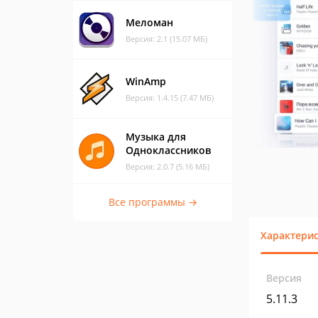
Меломан
Версия: 2.1 (15.07 МБ)
WinAmp
Версия: 1.4.15 (7.47 МБ)
Музыка для
Одноклассников
Версия: 2.0.7 (5.16 МБ)
Все программы →
Характери
Версия
5.11.3