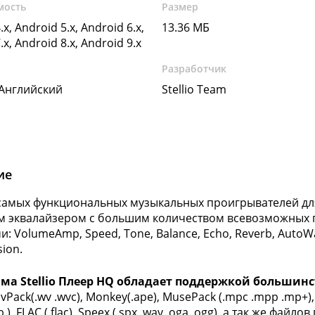
мость
Размер
.x, Android 5.x, Android 6.x,
13.36 МБ
.x, Android 8.x, Android 9.x
Разработчик
 Английский
Stellio Team
ие
самых функциональных музыкальных проигрывателей для 
 эквалайзером с большим количеством всевозможных пр
: VolumeAmp, Speed, Tone, Balance, Echo, Reverb, AutoWah,
ion.
ма Stellio Плеер HQ обладает поддержкой большин
Pack(.wv .wvc), Monkey(.ape), MusePack (.mpc .mpp .mp+), 
 ), FLAC (.flac), Speex (.spx .wav .oga .ogg), а так же файлов