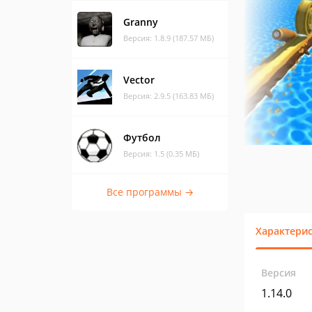
Granny
Версия: 1.8.9 (187.57 МБ)
Vector
Версия: 2.9.5 (163.83 МБ)
Футбол
Версия: 1.5 (0.35 МБ)
Все программы →
Характери
Версия
1.14.0