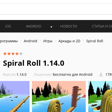
IOS
ANDROID
НОВОСТИ
СТАТЬИ И 
программы
Android
Игры
Аркады и 2D
Spiral Roll
Spiral Roll 1.14.0
Версия:
1.14.0
Лицензия:
Бесплатно для Android
178