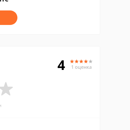
4
1 оценка
и