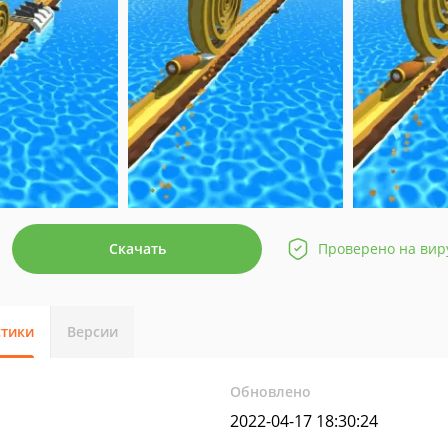
Скачать
Проверено на вир
стики
Версии
Обновлено
2022-04-17 18:30:24