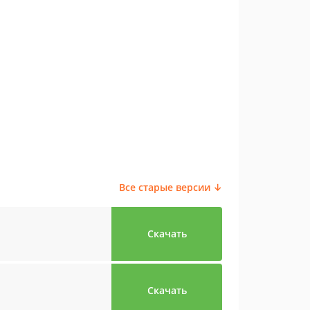
Все старые версии ↓
Скачать
Скачать