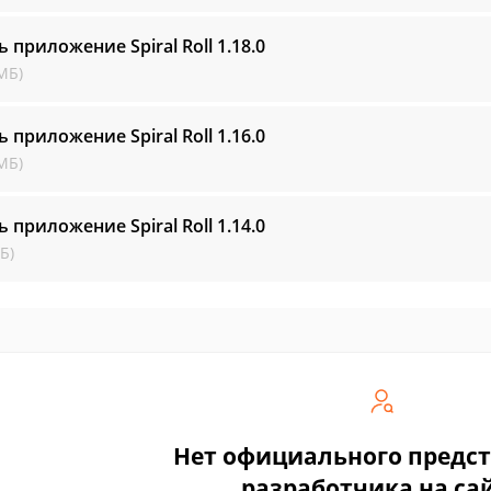
ь приложение Spiral Roll
1.18.0
МБ)
ь приложение Spiral Roll
1.16.0
МБ)
ь приложение Spiral Roll
1.14.0
Б)
Нет официального предс
разработчика на са