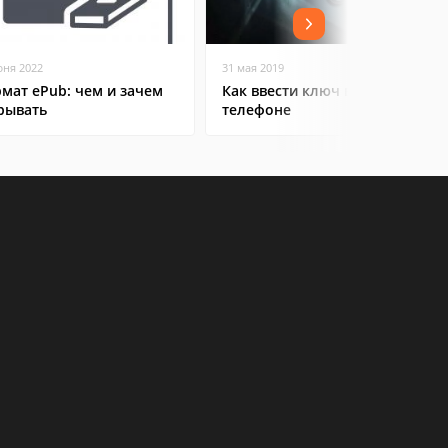
юня 2022
31 мая 2019
мат ePub: чем и зачем
Как ввести ключ в Steam на
рывать
телефоне