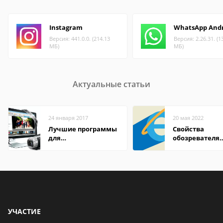
Instagram
WhatsApp And
Версия: 441.0.0. (214.13
Версия: 2.26.31. (1
МБ)
МБ)
Актуальные статьи
24 января 2017
20 мая 2022
Лучшие программы
Свойства
для
обозревателя
редактирования
Internet Explor
видео: подробные
находится
обзоры
УЧАСТИЕ