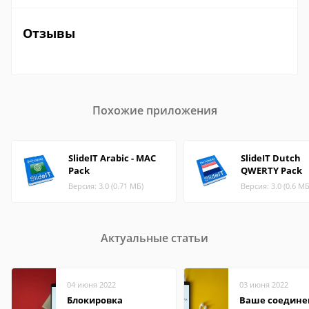
Отзывы
Похожие приложения
SlideIT Arabic - MAC
SlideIT Dutch
Pack
QWERTY Pack
Версия: 3.0 (0.71 МБ)
Версия: 3.0 (0.6 МБ
Актуальные статьи
04 июня 2022
03 июня 2022
Блокировка
Ваше соедине