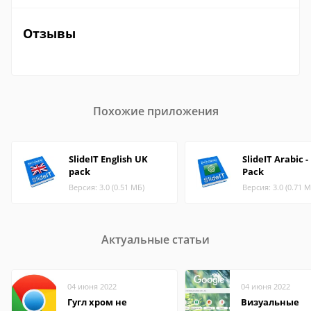
Отзывы
Похожие приложения
SlideIT English UK
SlideIT Arabic 
pack
Pack
Версия: 3.0 (0.51 МБ)
Версия: 3.0 (0.71 М
Актуальные статьи
04 июня 2022
04 июня 2022
Гугл хром не
Визуальные