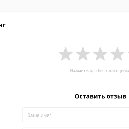
нг
Нажмите, для быстрой оценк
Оставить отзыв
Ваше имя*