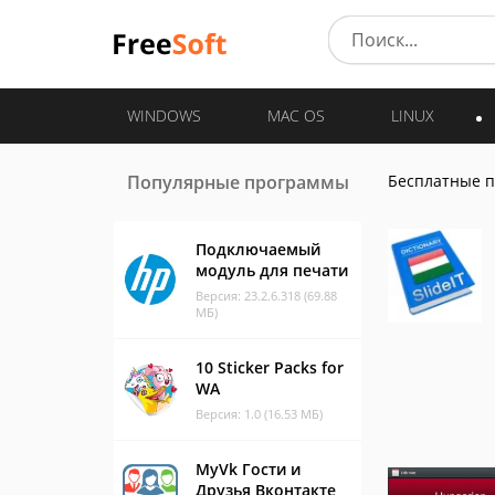
WINDOWS
MAC OS
LINUX
Популярные программы
Бесплатные 
Подключаемый
модуль для печати
Версия: 23.2.6.318 (69.88
МБ)
10 Sticker Packs for
WA
Версия: 1.0 (16.53 МБ)
MyVk Гости и
Друзья Вконтакте