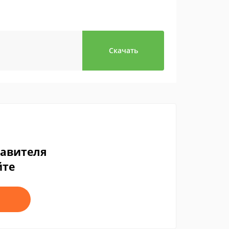
Скачать
тавителя
йте