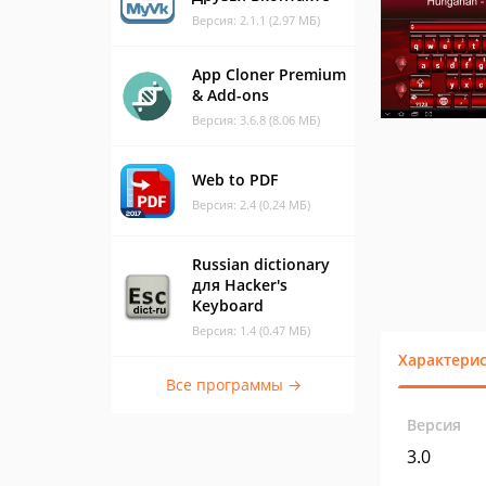
Версия: 2.1.1 (2.97 МБ)
App Cloner Premium
& Add-ons
Версия: 3.6.8 (8.06 МБ)
Web to PDF
Версия: 2.4 (0.24 МБ)
Russian dictionary
для Hacker's
Keyboard
Версия: 1.4 (0.47 МБ)
Характери
Все программы →
Версия
3.0