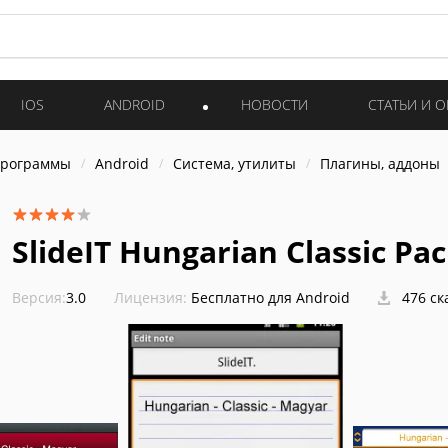
IOS
ANDROID
НОВОСТИ
СТАТЬИ И 
программы
Android
Система, утилиты
Плагины, аддоны
SlideIT Hungarian Classic Pa
Версия:
3.0
Лицензия:
Бесплатно для Android
476 ск