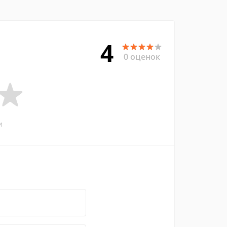
4
0 оценок
и