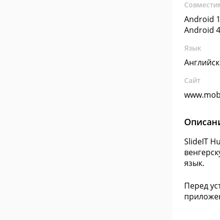
Совмести
Android 1
Android 4
Язык
Английс
Сайт
www.mobi
Описан
SlideIT 
венгерск
язык.
Перед ус
приложе