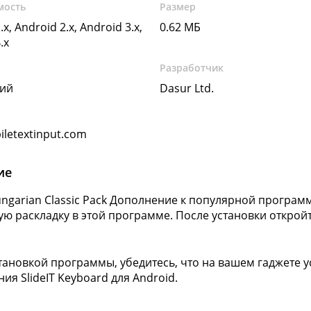
мость
Размер
.x, Android 2.x, Android 3.x,
0.62 МБ
.x
Разработчик
кий
Dasur Ltd.
letextinput.com
ие
Hungarian Classic Pack Дополнение к популярной программ
ую раскладку в этой программе. После установки откройт
тановкой программы, убедитесь, что на вашем гаджете 
ния
SlideIT Keyboard
для Android.