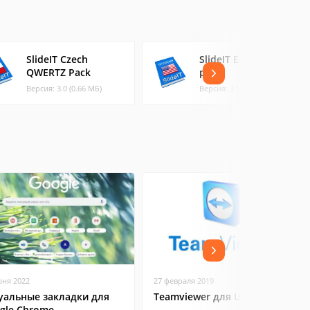
SlideIT Czech
SlideIT English - ABC
QWERTZ Pack
pack
Версия: 3.0 (0.66 МБ)
Версия: 3.0 (0.56 МБ)
юня 2022
27 февраля 2019
уальные закладки для
Teamviewer для Ubuntu
gle Chrome