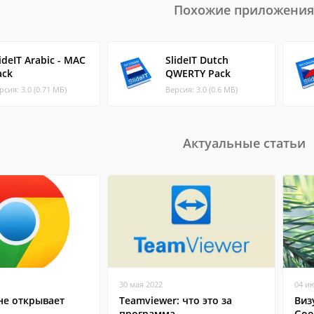
Похожие приложения
ideIT Arabic - MAC
SlideIT Dutch
ack
QWERTY Pack
рсия: 3.0 (0.71 МБ)
Версия: 3.0 (0.6 МБ)
Актуальные статьи
30 мая 2022
04 и
не открывает
Teamviewer: что это за
Виз
программа
Goo