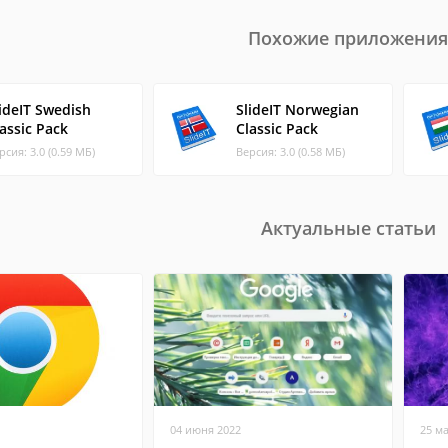
Похожие приложения
ideIT Swedish
SlideIT Norwegian
assic Pack
Classic Pack
рсия: 3.0 (0.59 МБ)
Версия: 3.0 (0.58 МБ)
Актуальные статьи
04 июня 2022
25 м