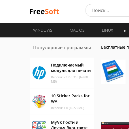
WINDOWS
MAC OS
LINUX
Популярные программы
Бесплатные 
Подключаемый
модуль для печати
Версия: 23.2.6.318 (69.88
МБ)
10 Sticker Packs for
WA
Версия: 1.0 (16.53 МБ)
MyVk Гости и
Друзья Вконтакте