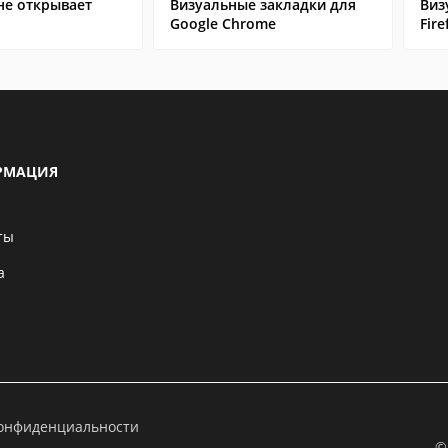
не открывает
Визуальные закладки для
Виз
Google Chrome
Fire
РМАЦИЯ
ты
а
конфиденциальности
©