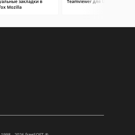
уальные закладки в
Teamviewer для Ubuntu
fox Mozilla
 1998 - 2026 freeSOFT ®