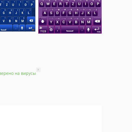
?
верено на вирусы