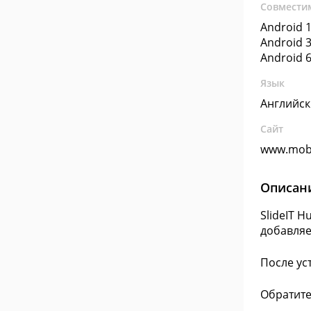
Совмести
Android 1
Android 3
Android 6
Язык
Английс
Сайт
www.mobi
Описан
SlideIT 
добавляе
После ус
Обратите