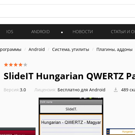
IOS
ANDROID
НОВОСТИ
СТАТЬИ И 
программы
Android
Система, утилиты
Плагины, аддоны
SlideIT Hungarian QWERTZ P
Версия:
3.0
Лицензия:
Бесплатно для Android
489 ск