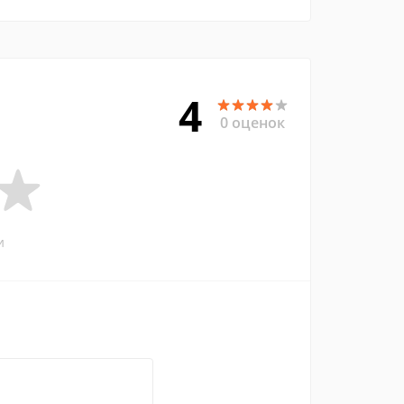
4
0 оценок
и