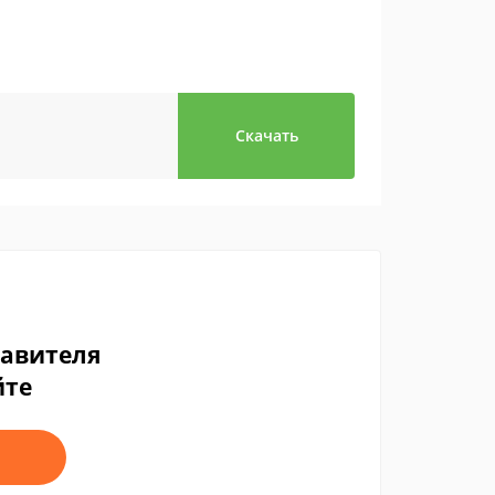
Скачать
тавителя
йте