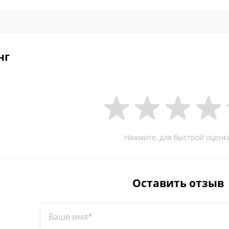
нг
Нажмите, для быстрой оценк
Оставить отзыв
Ваше имя*