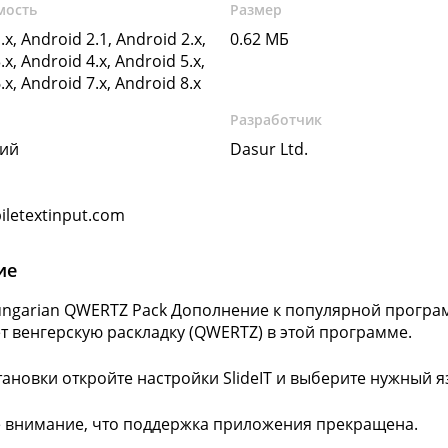
мость
Размер
.x, Android 2.1, Android 2.x,
0.62 МБ
.x, Android 4.x, Android 5.x,
.x, Android 7.x, Android 8.x
Разработчик
кий
Dasur Ltd.
letextinput.com
ие
Hungarian QWERTZ Pack Дополнение к популярной програм
т венгерскую раскладку (QWERTZ) в этой программе.
тановки откройте настройки SlideIT и выберите нужный я
 внимание, что поддержка приложения прекращена.