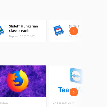
SlideIT Hungarian
SlideIT Indonesian
Classic Pack
Pack
Версия: 3.0 (0.62 МБ)
Версия: 3.0 (0.38 МБ)
ая 2022
27 февраля 2019