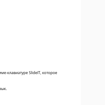
ме-клавиатуре SlideIT, которое
зык.