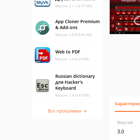
Версия: 2.1.1 (2.97 МБ)
App Cloner Premium
& Add-ons
Версия: 3.6.8 (8.06 МБ)
Web to PDF
Версия: 2.4 (0.24 МБ)
Russian dictionary
для Hacker's
Keyboard
Версия: 1.4 (0.47 МБ)
Характери
Все программы →
Версия
3.0