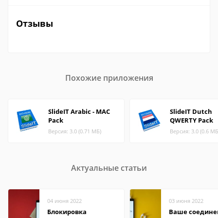
Отзывы
Похожие приложения
SlideIT Arabic - MAC
SlideIT Dutch
Pack
QWERTY Pack
Версия: 3.0 (0.71 МБ)
Версия: 3.0 (0.6 МБ
Актуальные статьи
04 июня 2022
03 июня 2022
Блокировка
Ваше соедине