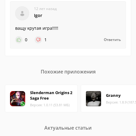
12 лет назад
Igor
ващу крутая игра!!!!!
0
1
Ответить
Похожие приложения
Slenderman Origins 2
Granny
Saga Free
Версия: 1.8.9 (187.
Версия: 1.0.11 (53.81 МБ)
Актуальные статьи