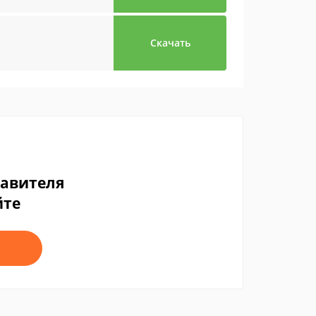
Скачать
тавителя
йте