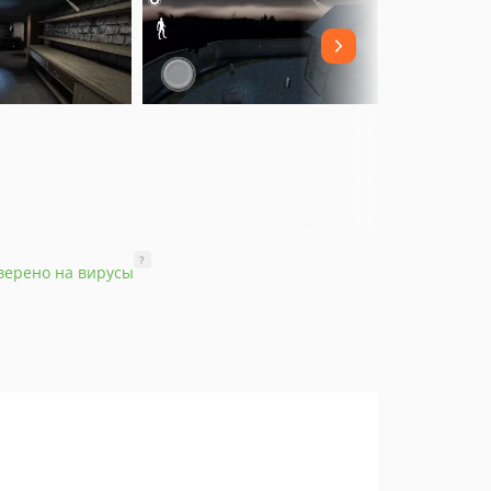
?
верено на вирусы