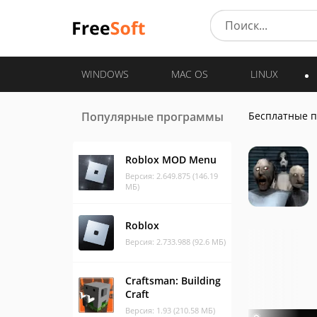
WINDOWS
MAC OS
LINUX
Популярные программы
Бесплатные 
Roblox MOD Menu
Версия: 2.649.875 (146.19
МБ)
Roblox
Версия: 2.733.988 (92.6 МБ)
Craftsman: Building
Craft
Версия: 1.93 (210.58 МБ)