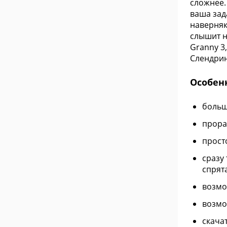
сложнее.
ваша зада
наверняк
слышит н
Granny 3
Слендрин
Особен
больш
прора
прост
сразу
спрят
возмо
возмо
скача