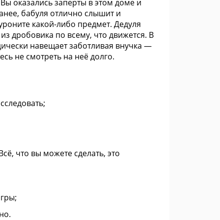
Вы оказались заперты в этом доме и
 ранее, бабуля отлично слышит и
 уроните какой-либо предмет. Дедуля
из дробовика по всему, что движется. В
дически навещает заботливая внучка —
сь не смотреть на неё долго.
сследовать;
сё, что вы можете сделать, это
гры;
но.