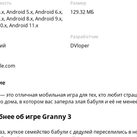
мость
Размер
.x, Android 5.x, Android 6.x,
129.32 МБ
.x, Android 8.x, Android 9.x,
0.x, Android 11.x
Разработчик
кий
DVloper
gle.com
ие
 — это отличная мобильная игра для тех, кто любит стра
го дома, в котором вас заперла злая бабуля и её не мен
нее об игре Granny 3
раз, жуткое семейство бабули с дедулей переселились в н