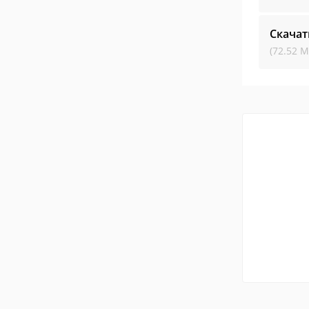
Скачат
(72.52 М