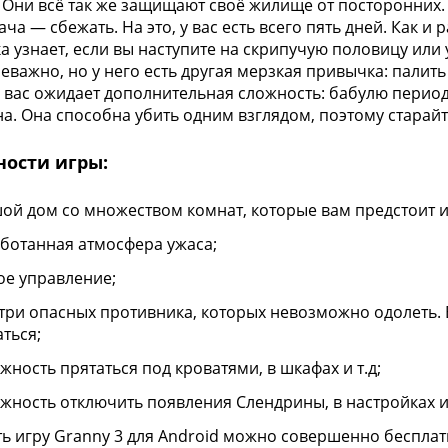
 Они всё так же защищают своё жилище от посторонних. 
ча — сбежать. На это, у вас есть всего пять дней. Как и
а узнает, если вы наступите на скрипучую половицу или
еважно, но у него есть другая мерзкая привычка: палить 
, вас ожидает дополнительная сложность: бабулю перио
а. Она способна убить одним взглядом, поэтому старайте
ности игры:
ой дом со множеством комнат, которые вам предстоит и
ботанная атмосфера ужаса;
ое управление;
 три опасных противника, которых невозможно одолеть. В
аться;
жность прятаться под кроватями, в шкафах и т.д;
жность отключить появления Слендрины, в настройках и
ть игру Granny 3 для Android можно совершенно бесплат