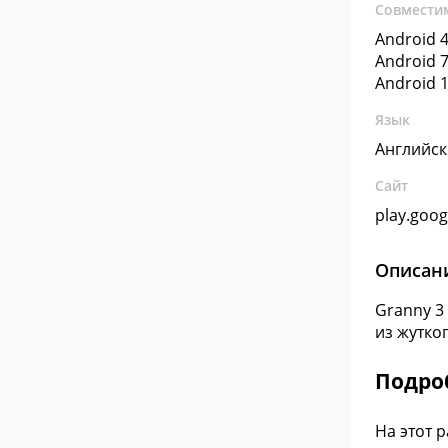
Совмести
Android 4
Android 7
Android 1
Язык
Английс
Сайт
play.goo
Описан
Granny 3
из жутко
Подроб
На этот 