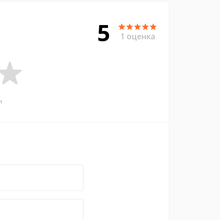
5
1 оценка
и