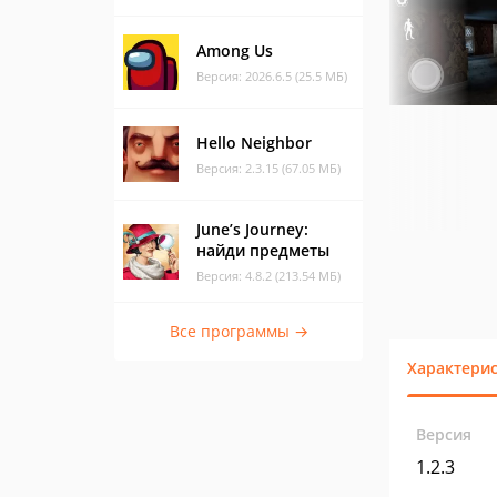
Among Us
Версия: 2026.6.5 (25.5 МБ)
Hello Neighbor
Версия: 2.3.15 (67.05 МБ)
June’s Journey:
найди предметы
Версия: 4.8.2 (213.54 МБ)
Все программы →
Характери
Версия
1.2.3