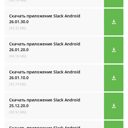
(96.18 МБ)
Скачать приложение Slack Android
26.01.30.0
(93.32 МБ)
Скачать приложение Slack Android
26.01.20.0
(94.16 МБ)
Скачать приложение Slack Android
26.01.10.0
(92.74 МБ)
Скачать приложение Slack Android
25.12.20.0
(90.92 МБ)
Скачать приложение Slack Android