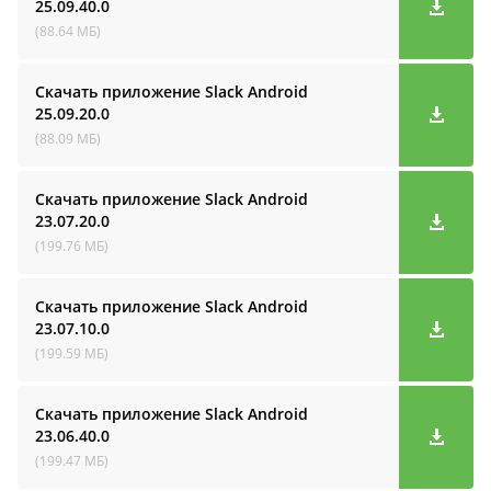
25.09.40.0
(88.64 МБ)
Скачать приложение Slack Android
25.09.20.0
(88.09 МБ)
Скачать приложение Slack Android
23.07.20.0
(199.76 МБ)
Скачать приложение Slack Android
23.07.10.0
(199.59 МБ)
Скачать приложение Slack Android
23.06.40.0
(199.47 МБ)