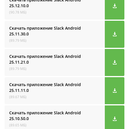
25.12.10.0
(90.78 МБ)
Скачать приложение Slack Android
25.11.30.0
(89.79 МБ)
Скачать приложение Slack Android
25.11.21.0
(89.79 МБ)
Скачать приложение Slack Android
25.11.11.0
(89.67 МБ)
Скачать приложение Slack Android
25.10.50.0
(89.65 МБ)