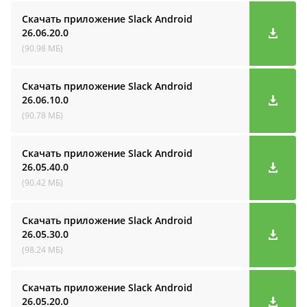
Скачать приложение Slack Android
26.06.20.0
(90.98 МБ)
Скачать приложение Slack Android
26.06.10.0
(90.78 МБ)
Скачать приложение Slack Android
26.05.40.0
(90.42 МБ)
Скачать приложение Slack Android
26.05.30.0
(98.24 МБ)
Скачать приложение Slack Android
26.05.20.0