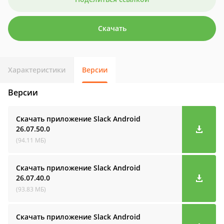
Скачать
Характеристики
Версии
Версии
Скачать приложение Slack Android
26.07.50.0
(94.11 МБ)
Скачать приложение Slack Android
26.07.40.0
(93.83 МБ)
Скачать приложение Slack Android