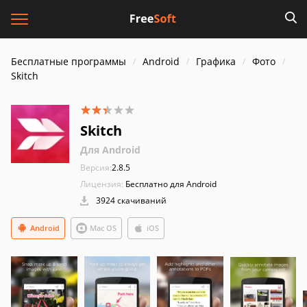
Бесплатные программы
Android
Графика
Фото
Skitch
Skitch
Для Android
Версия:
2.8.5
Лицензия:
Бесплатно для Android
3924 скачиваний
Android
Mac OS
iOS