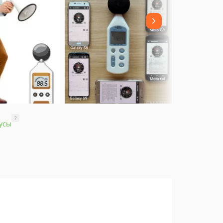
?
усы