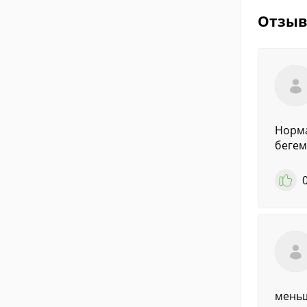
Отзы
Норма
бегем
меньш