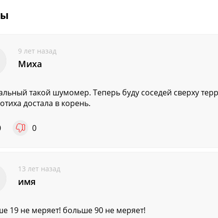
вы
9 лет назад
Миха
льный такой шумомер. Теперь буду соседей сверху терр
отиха достала в корень.
0
0
13 лет назад
имя
е 19 не меряет! больше 90 не меряет!