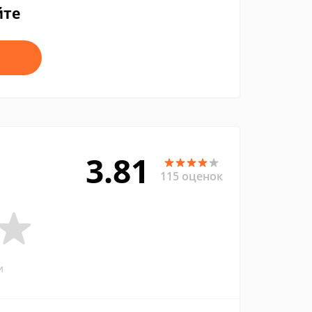
йте
3.81
115 оценок
и