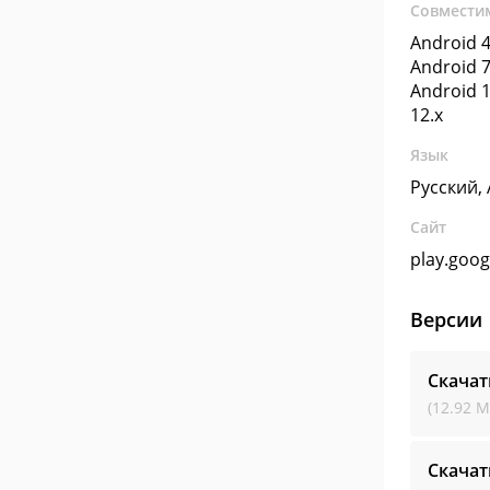
Совмести
Android 4
Android 7
Android 1
12.x
Язык
Русский,
Сайт
play.goo
Версии
Скачат
(12.92 М
Скачат