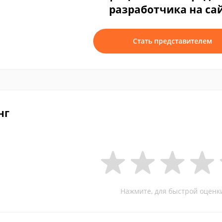
разработчика на са
Стать представителем
нг
Нажмите, для быстрой оценк