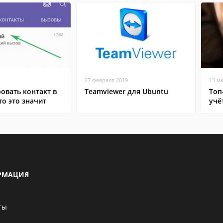
27 февраля 2019
13 м
овать контакт в
Teamviewer для Ubuntu
Топ
то это значит
учё
РМАЦИЯ
ты