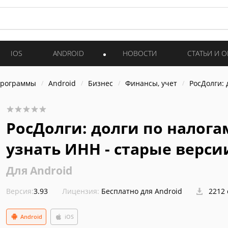
IOS
ANDROID
НОВОСТИ
СТАТЬИ И 
программы
Android
Бизнес
Финансы, учет
РосДолги: 
РосДолги: долги по налога
узнать ИНН - старые верси
Для Android
Версия:
3.93
Лицензия:
Бесплатно для Android
2212 
Android
iOS