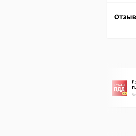
Отзы
Р
Г
Ве