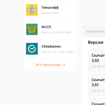
Тинькофф
Версия: После
ФССП
Характери
Версия: 2.2.4 (46.08 МБ)
Версии
СберБизнес
Версия: 3.40.1 (235.02 МБ)
Скачат
3.93
Все программы →
(22.38 М
Скачат
3.91
(21.83 М
Скачат