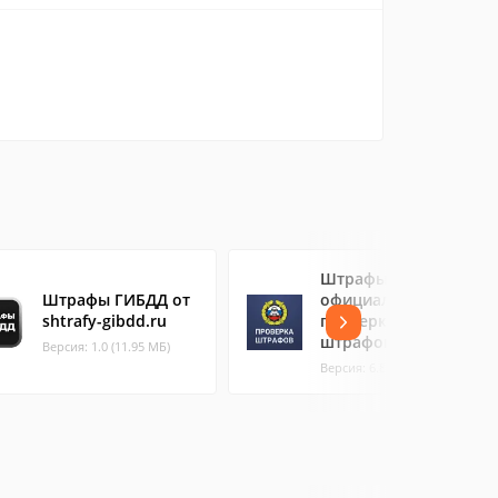
Штрафы ГИБДД
Штрафы ГИБДД от
официальные:
shtrafy-gibdd.ru
проверка, оплата
штрафов
Версия: 1.0 (11.95 МБ)
Версия: 6.8 (17.38 МБ)