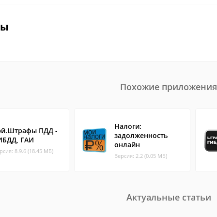
вы
Похожие приложения
Налоги:
эй.Штрафы ПДД -
задолженность
ИБДД, ГАИ
онлайн
рсия: 8.9.6 (18.45 МБ)
Версия: 2.2 (0.05 МБ)
Актуальные статьи