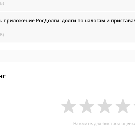
Б)
ь приложение РосДолги: долги по налогам и пристава
Б)
нг
Нажмите, для быстрой оценк