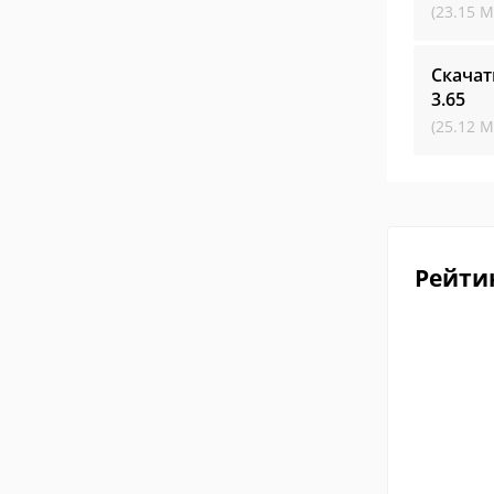
(23.15 М
Скачат
3.65
(25.12 М
Рейти