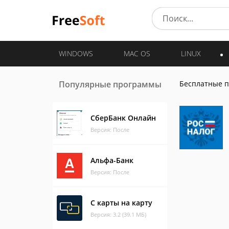
WINDOWS
MAC OS
LINUX
Популярные программы
Бесплатные 
СберБанк Онлайн
Версия: После
Альфа-Банк
Версия: После
С карты на карту
Версия: 3.2 (39.1 МБ)