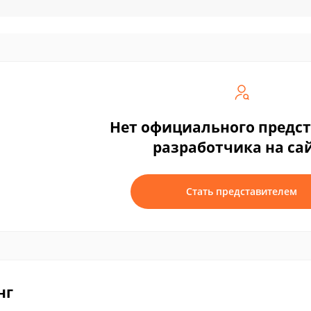
Нет официального предс
разработчика на са
Стать представителем
нг