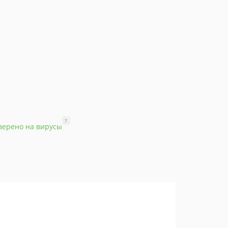
?
верено на вирусы