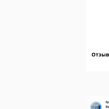
Отзы
N
Re