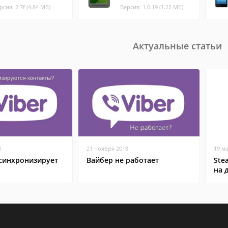
рсия: 2.7f (4.84 МБ)
Версия: 1.0.19 (1.22 МБ)
Актуальные статьи
8
21 ноября 2018
19 м
 синхронизирует
Вайбер не работает
Ste
на 