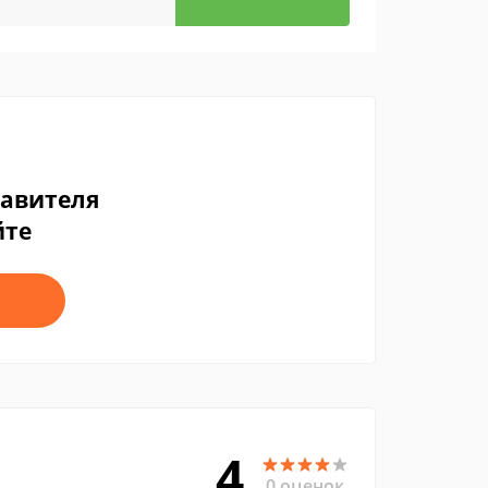
тавителя
йте
4
0 оценок