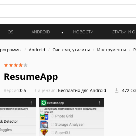
IOS
ANDROID
НОВОСТИ
СТАТЬИ И 
программы
Android
Система, утилиты
Инструменты
R
ResumeApp
Версия:
0.5
Лицензия:
Бесплатно для Android
472 ск