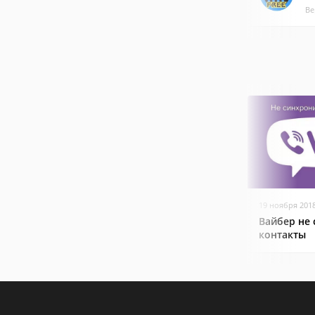
Ве
19 ноября 201
Вайбер не
контакты