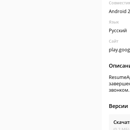
Совмести
Android 2
Язык
Русский
Сайт
play.goo
Описан
ResumeAp
завершен
звонком.
Версии
Скача
(0.2 МБ)