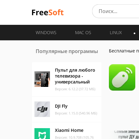
WINDOWS
MAC OS
LINUX
Популярные программы
Бесплатные 
Пульт для любого
телевизора -
универсальный
Версия: 6.12.2 (37.72 МБ)
DJI Fly
Версия: 1.15.0 (540.96 МБ)
Xiaomi Home
Версия: 10.9.708 (105.76