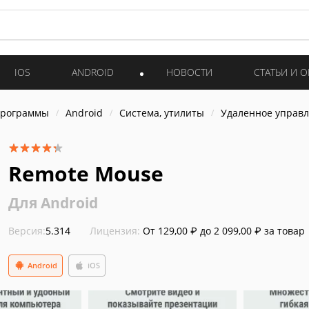
IOS
ANDROID
НОВОСТИ
СТАТЬИ И 
программы
Android
Система, утилиты
Удаленное управ
Remote Mouse
Для Android
Версия:
5.314
Лицензия:
От 129,00 ₽ до 2 099,00 ₽ за товар
Android
iOS