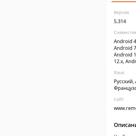
Версия
5.314
Совмести
Android 4
Android 7
Android 1
12.x, And
Язык
Русский,
Француз
Сайт
www.rem
Описан