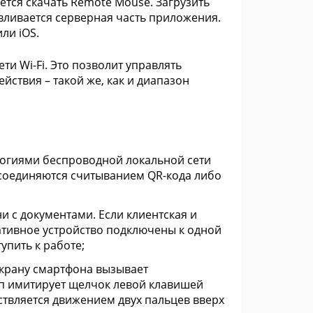
ется скачать Remote Mouse. Загрузить
вливается серверная часть приложения.
ли iOS.
и Wi-Fi. Это позволит управлять
ствия – такой же, как и диапазон
ологиями беспроводной локальной сети
 соединяются считыванием QR-кода либо
ни с документами. Если клиентская и
ативное устройство подключены к одной
упить к работе;
крану смартфона вызывает
п имитирует щелчок левой клавишей
твляется движением двух пальцев вверх