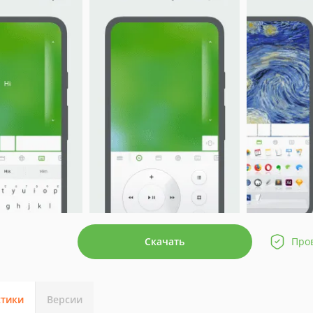
Скачать
Про
стики
Версии