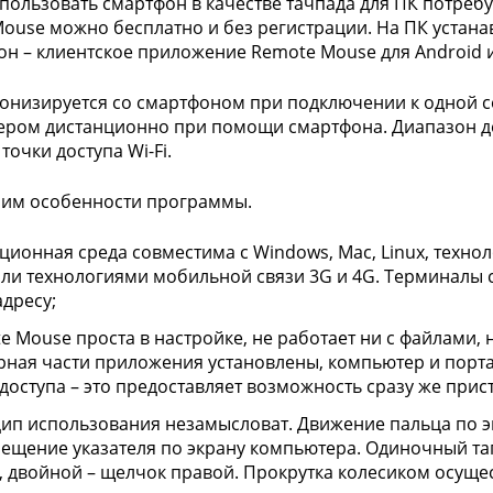
пользовать смартфон в качестве тачпада для ПК потребу
ouse можно бесплатно и без регистрации. На ПК устана
он – клиентское приложение Remote Mouse для Android и
онизируется со смартфоном при подключении к одной сет
ром дистанционно при помощи смартфона. Диапазон дей
точки доступа Wi-Fi.
рим особенности программы.
ционная среда совместима с Windows, Mac, Linux, техн
 или технологиями мобильной связи 3G и 4G. Терминалы
адресу;
e Mouse проста в настройке, не работает ни с файлами, 
рная части приложения установлены, компьютер и порт
 доступа – это предоставляет возможность сразу же прист
ип использования незамысловат. Движение пальца по э
ещение указателя по экрану компьютера. Одиночный та
 двойной – щелчок правой. Прокрутка колесиком осущес