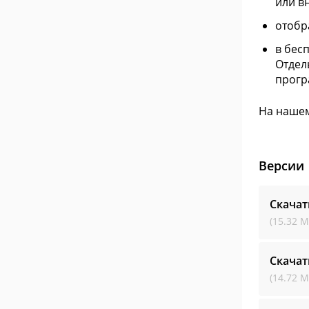
или в
отобр
в бес
Отдел
прогр
На нашем
Версии
Скача
(15.32 М
Скача
(14.72 М