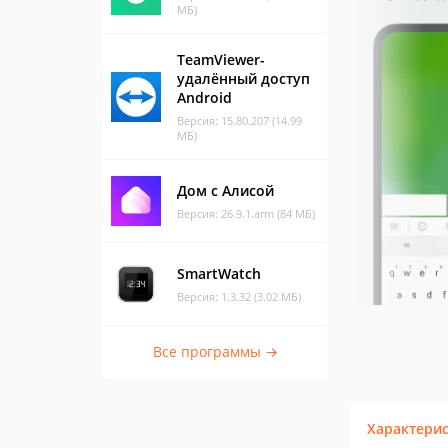
МБ)
TeamViewer-
удалённый доступ
Android
Версия: 15.80.207 (14.99
МБ)
Дом с Алисой
Версия: 26.9.1.arm (84 МБ)
SmartWatch
Версия: 1.3.32 (3.02 МБ)
Все программы →
Характери