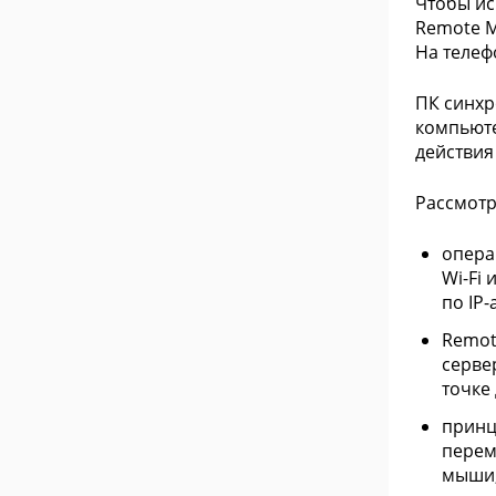
Чтобы ис
Remote M
На телеф
ПК синхр
компьюте
действия 
Рассмот
опера
Wi-Fi
по IP-
Remot
серве
точке
принц
перем
мыши,