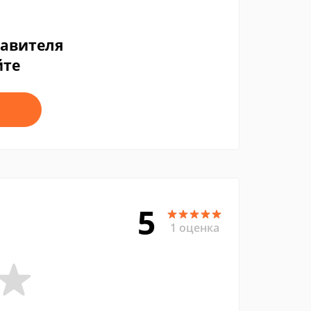
тавителя
йте
5
1 оценка