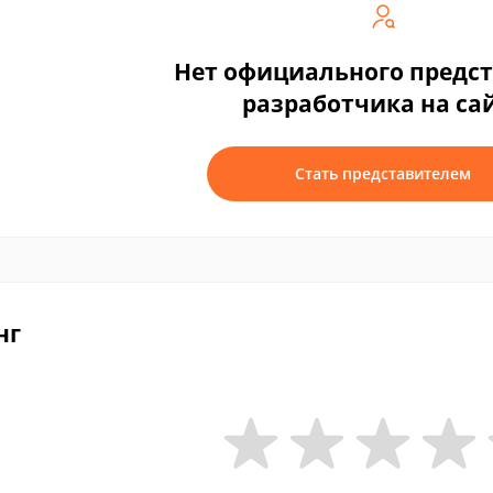
Нет официального предс
разработчика на са
Стать представителем
нг