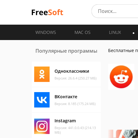
WINDOWS
MAC OS
LINUX
Популярные программы
Бесплатные 
Одноклассники
Версия: 26.6.4 (250.27 МБ)
ВКонтакте
Версия: 8.185 (175.24 МБ)
Instagram
Версия: 441.0.0.43 (214.13
МБ)