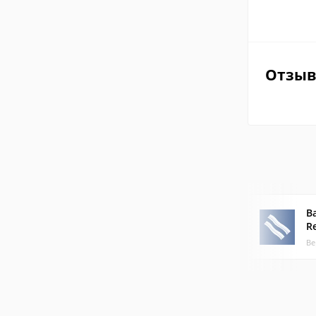
Отзы
B
R
Ве