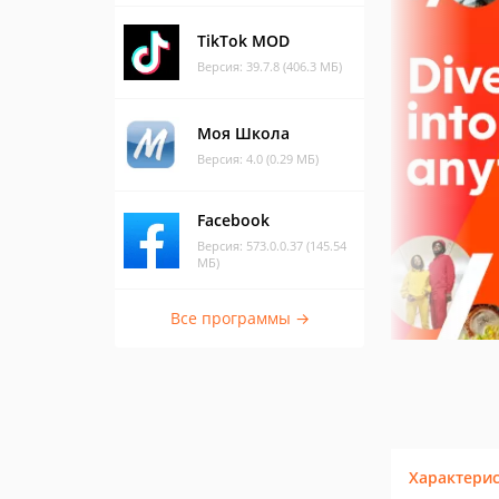
TikTok MOD
Версия: 39.7.8 (406.3 МБ)
Моя Школа
Версия: 4.0 (0.29 МБ)
Facebook
Версия: 573.0.0.37 (145.54
МБ)
Все программы →
Характери