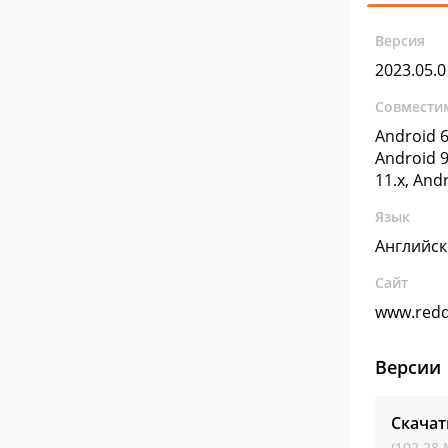
Версия
2023.05.0
Совмести
Android 6
Android 9
11.x, And
Язык
Английс
Сайт
www.redd
Версии
Скачат
(102.28 