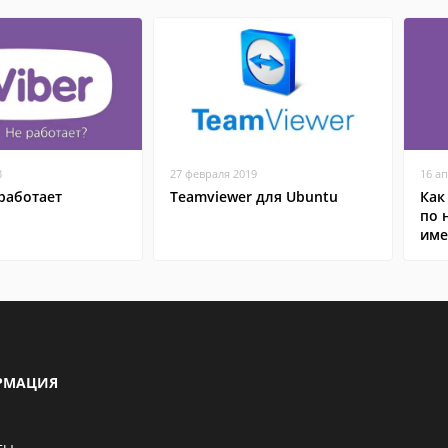
8
27 февраля 2019
16 а
работает
Teamviewer для Ubuntu
Как
по 
име
РМАЦИЯ
ты