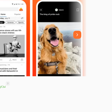
?
усы