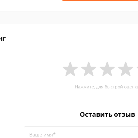
нг
Нажмите, для быстрой оценк
Оставить отзыв
Ваше имя*