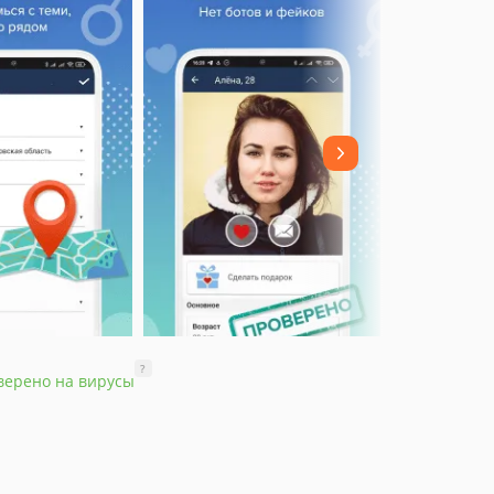
?
верено на вирусы