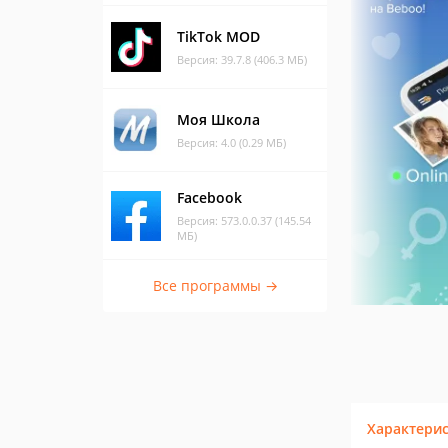
TikTok MOD
Версия: 39.7.8 (406.3 МБ)
Моя Школа
Версия: 4.0 (0.29 МБ)
Facebook
Версия: 573.0.0.37 (145.54
МБ)
Все программы →
Характери