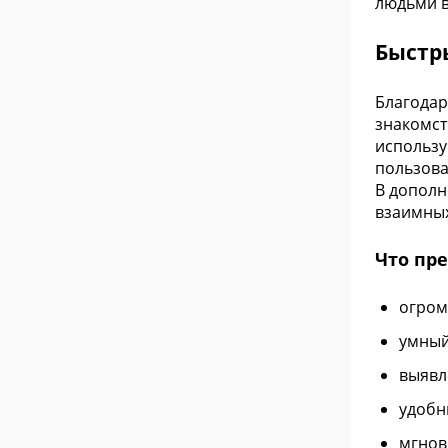
людьми в
Быстр
Благодар
знакомст
использу
пользова
В дополн
взаимных
Что пр
огром
умный
выявл
удобн
мгнов