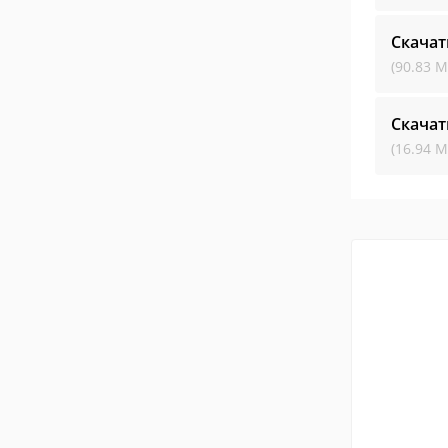
Скача
(90.83 М
Скача
(16.94 М