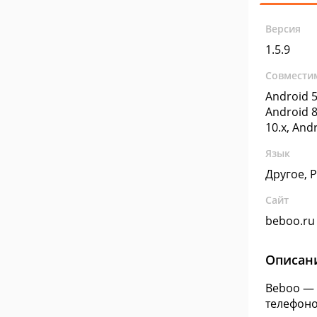
Версия
1.5.9
Совмести
Android 5
Android 8
10.x, And
Язык
Другое, 
Сайт
beboo.ru
Описан
Beboo — 
телефоно