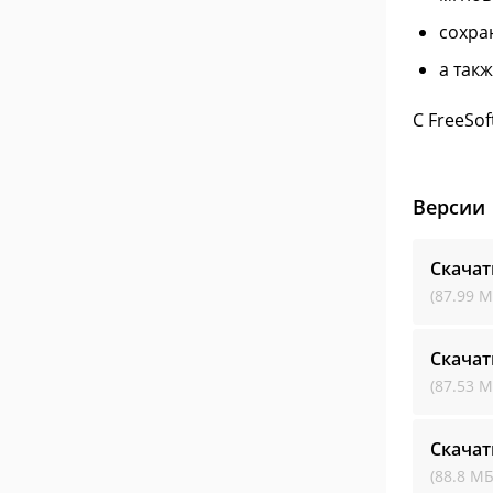
сохра
а так
С FreeSo
Версии
Скача
(87.99 М
Скача
(87.53 М
Скача
(88.8 МБ