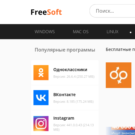
WINDOWS
MAC OS
LINUX
Популярные программы
Бесплатные 
Одноклассники
Версия: 26.6.4 (250.27 МБ)
ВКонтакте
Версия: 8.185 (175.24 МБ)
Instagram
Версия: 441.0.0.43 (214.13
МБ)