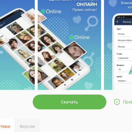
Скачать
Про
стики
Версии