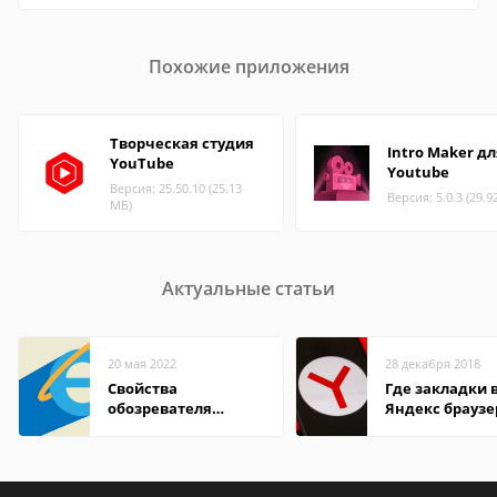
Похожие приложения
Творческая студия
Intro Maker дл
YouTube
Youtube
Версия: 25.50.10 (25.13
Версия: 5.0.3 (29.9
МБ)
Актуальные статьи
20 мая 2022
28 декабря 2018
Свойства
Где закладки 
обозревателя
Яндекс браузе
Internet Explorer где
Андроид теле
находится