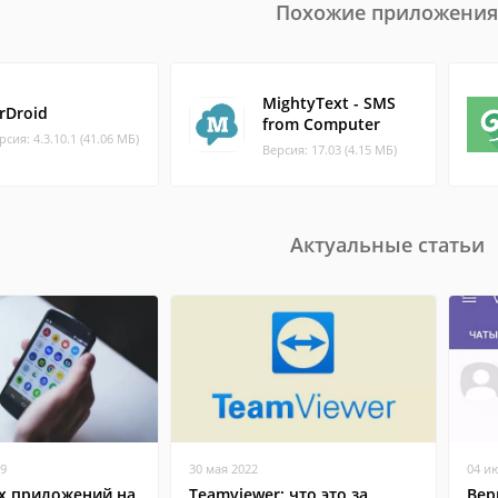
Похожие приложения
MightyText - SMS
irDroid
from Computer
рсия: 4.3.10.1 (41.06 МБ)
Версия: 17.03 (4.15 МБ)
Актуальные статьи
19
30 мая 2022
04 и
х приложений на
Teamviewer: что это за
Вер