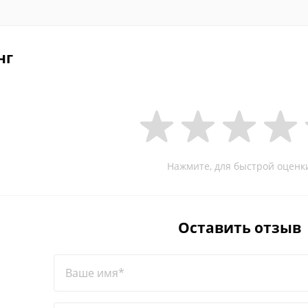
нг
Нажмите, для быстрой оценк
Оставить отзыв
Ваше имя*