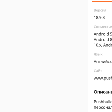
Версия
18.9.3
Совмести
Android 5
Android 8
10.x, And
Язык
Английс
Сайт
www.push
Описан
Pushbull
персонал