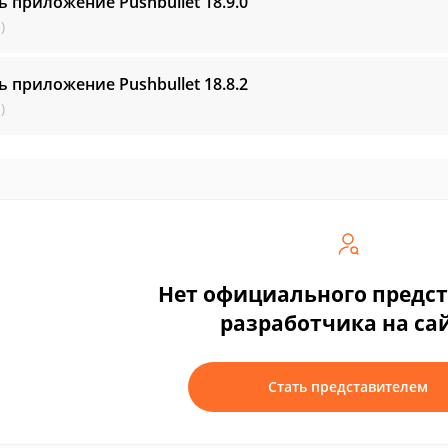
ь приложение Pushbullet
18.9.0
)
ь приложение Pushbullet
18.8.2
)
Нет официального предс
разработчика на са
Стать представителем