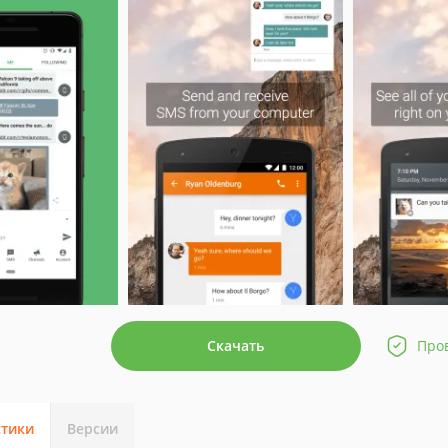
Скачать
Про
стики
Версии