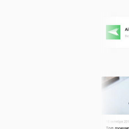
A
Ве
18 октября 20
Топ лучши