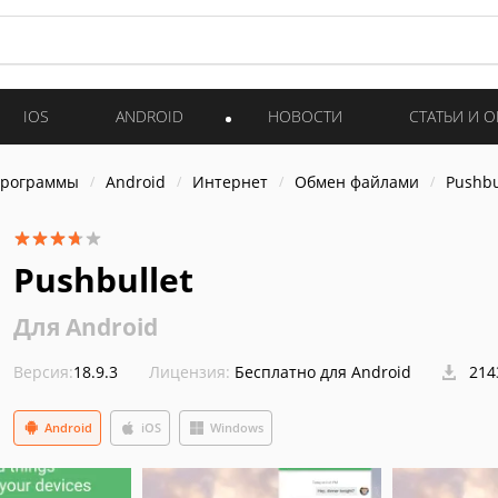
IOS
ANDROID
НОВОСТИ
СТАТЬИ И 
программы
Android
Интернет
Обмен файлами
Pushbu
Pushbullet
Для Android
Версия:
18.9.3
Лицензия:
Бесплатно для Android
214
Android
iOS
Windows