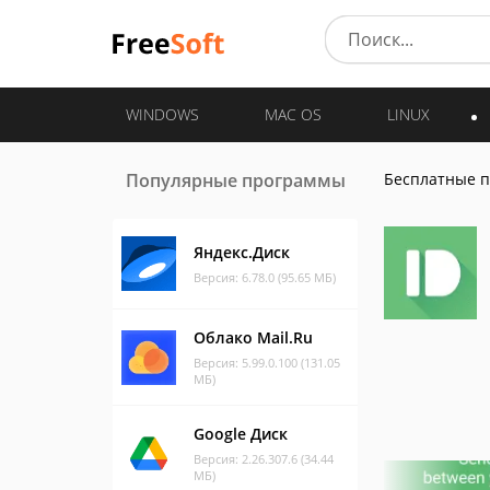
WINDOWS
MAC OS
LINUX
Популярные программы
Бесплатные 
Яндекс.Диск
Версия: 6.78.0 (95.65 МБ)
Облако Mail.Ru
Версия: 5.99.0.100 (131.05
МБ)
Google Диск
Версия: 2.26.307.6 (34.44
МБ)