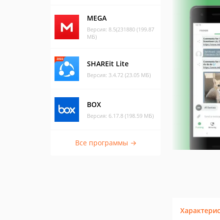
MEGA
Версия: 8.5(231880 (199.87
МБ)
SHAREit Lite
Версия: 3.4.72 (23.05 МБ)
BOX
Версия: 6.17.8 (198.59 МБ)
Все программы →
Характери