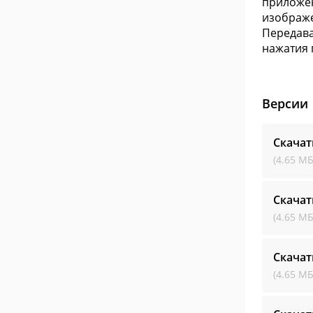
приложен
изображе
Передава
нажатия 
Версии
Скачат
(4.65 МБ
Скачат
(4.65 МБ
Скачат
(4.65 МБ