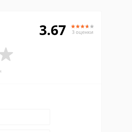
3.67
3 оценки
и