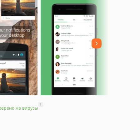
?
верено на вирусы