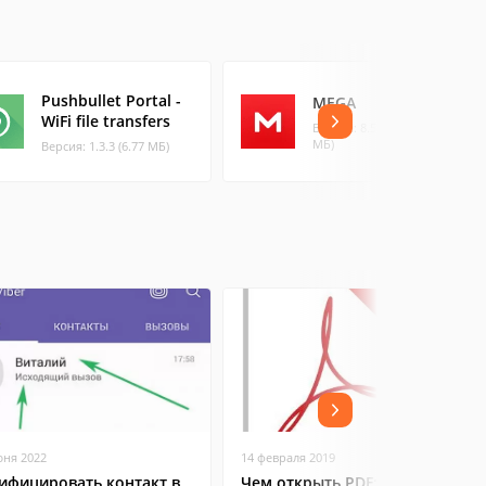
Pushbullet Portal -
MEGA
WiFi file transfers
Версия: 8.5(2318 (199.87
МБ)
Версия: 1.3.3 (6.77 МБ)
юня 2022
14 февраля 2019
ифицировать контакт в
Чем открыть PDF: