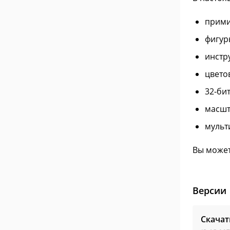
прими
фигур
инстр
цвето
32-би
масшт
мульт
Вы может
Версии
Скачат