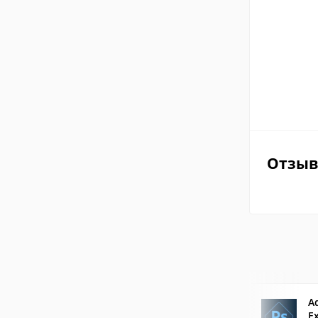
Отзы
A
E