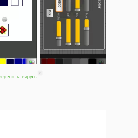
?
верено на вирусы