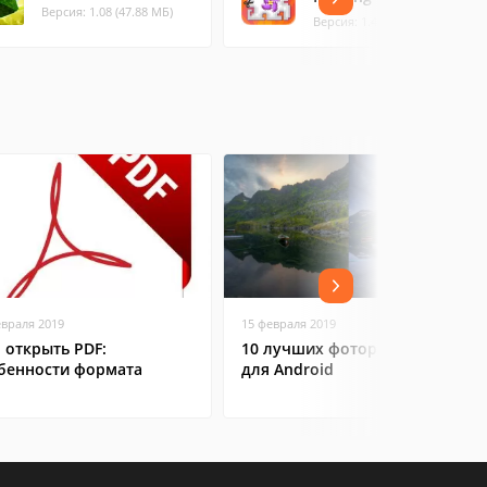
Версия: 1.08 (47.88 МБ)
Версия: 1.4.0 (33.03 МБ)
евраля 2019
15 февраля 2019
 открыть PDF:
10 лучших фоторедакторов
бенности формата
для Android