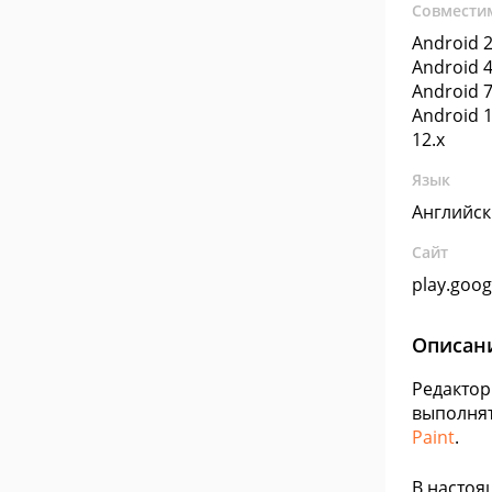
Совмести
Android 2
Android 4
Android 7
Android 1
12.x
Язык
Английс
Сайт
play.goo
Описан
Редактор
выполнят
Paint
.
В настоя