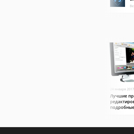
Ве
24 января 2017
Лучшие пр
редактиро
подробные