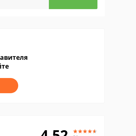
тавителя
йте
4.52