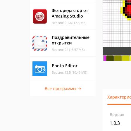
Фоторедактор от
Amazing Studio
Версия: 2.1.6 (17.3 МБ)
Поздравительные
открытки
Версия: 22 (15.57 МБ)
Photo Editor
Версия: 13.5 (10.49 МБ)
Все программы →
Характери
Версия
1.0.3