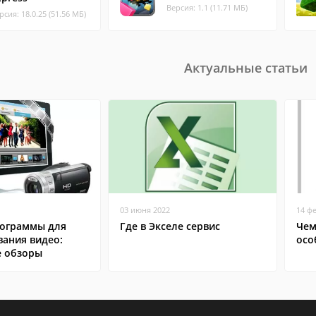
Версия: 1.1 (11.71 МБ)
рсия: 18.0.25 (51.56 МБ)
Актуальные статьи
03 июня 2022
14 ф
ограммы для
Где в Экселе сервис
Чем
вания видео:
осо
 обзоры