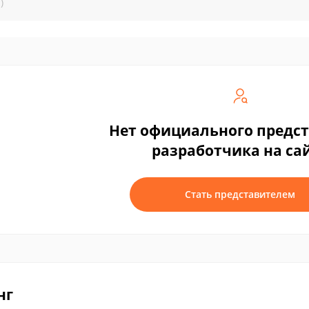
)
Нет официального предс
разработчика на са
Стать представителем
нг