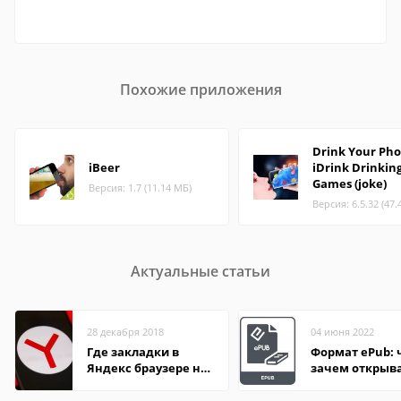
Похожие приложения
Drink Your Pho
iBeer
iDrink Drinkin
Games (joke)
Версия: 1.7 (11.14 МБ)
Версия: 6.5.32 (47.
Актуальные статьи
28 декабря 2018
04 июня 2022
Где закладки в
Формат ePub: 
Яндекс браузере на
зачем открыв
Андроид телефон