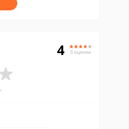
4
5 оценок
и