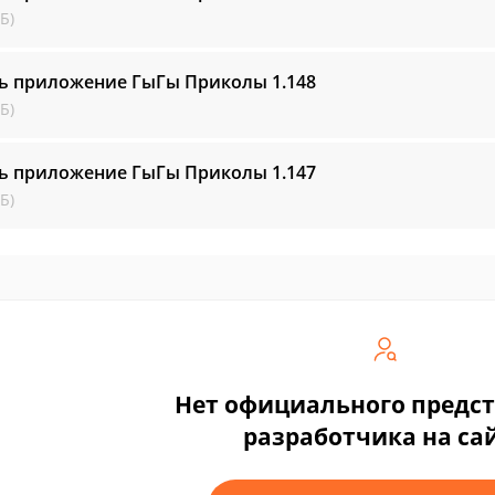
Б)
ть приложение ГыГы Приколы
1.148
Б)
ть приложение ГыГы Приколы
1.147
Б)
Нет официального предс
разработчика на са