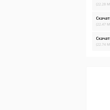
(22.28 М
Скача
(22.47 М
Скача
(22.74 М