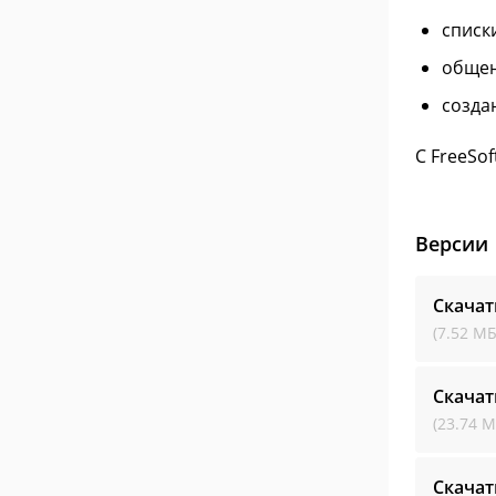
списк
общен
созда
С FreeSo
Версии
Скача
(7.52 МБ
Скача
(23.74 М
Скача