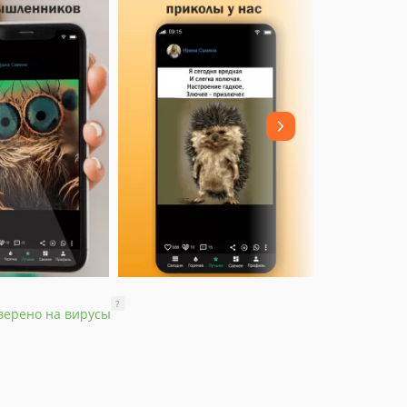
?
верено на вирусы