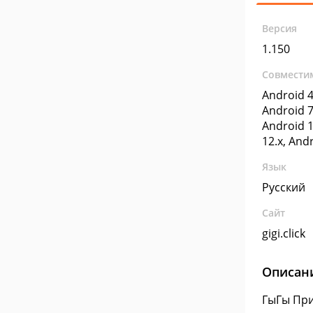
Версия
1.150
Совмести
Android 4
Android 7
Android 1
12.x, And
Язык
Русский
Сайт
gigi.click
Описан
ГыГы При