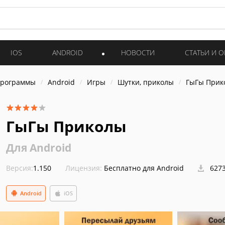
IOS
ANDROID
НОВОСТИ
СТАТЬИ И 
программы
Android
Игры
Шутки, приколы
ГыГы Прик
ГыГы Приколы
Для Android
Версия:
1.150
Лицензия:
Бесплатно для Android
6273
Android
iOS