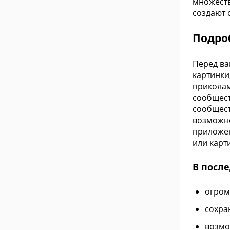
множеств
создают 
Подро
Перед ва
картинки
приколам
сообщест
сообщест
возможно
приложен
или карт
В посл
огром
сохра
возмо