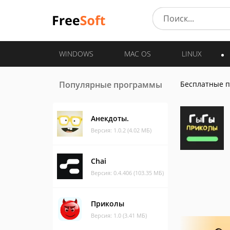
WINDOWS
MAC OS
LINUX
Популярные программы
Бесплатные 
Анекдоты.
Версия: 1.0.2 (4.02 МБ)
Chai
Версия: 0.4.406 (103.35 МБ)
Приколы
Версия: 1.0 (3.41 МБ)