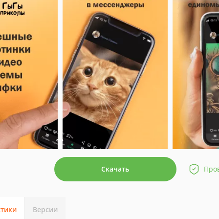
Скачать
Про
стики
Версии