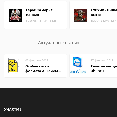
Герои Заморья:
Стихии - Онла
Начало
Битва
Версия: 1.11 (34.15 МБ)
Версия: 1.0.0 (1.37
Актуальные статьи
08 февраля 2019
27 февраля 2019
Особенности
Teamviewer д
формата APK: чем
Ubuntu
открыть файл на
компьютере и
Андроид-смартфоне
УЧАСТИЕ