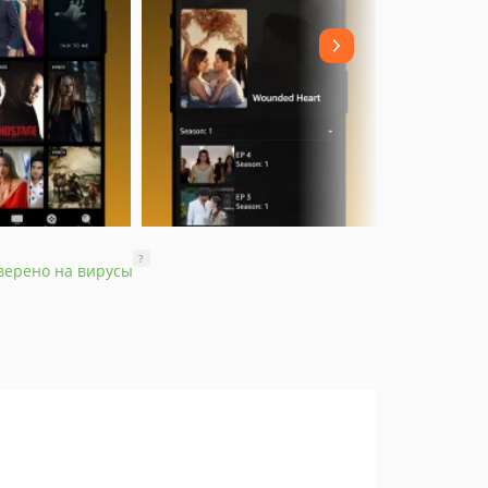
?
верено на вирусы