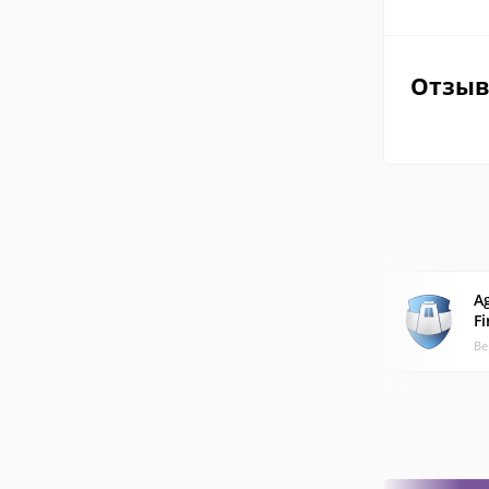
Отзы
A
Fi
Ве