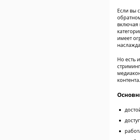
Если вы 
обратном
включая 
категори
имеет ог
наслажда
Но есть 
стриминг
медиакон
контента
Основн
досто
досту
работ