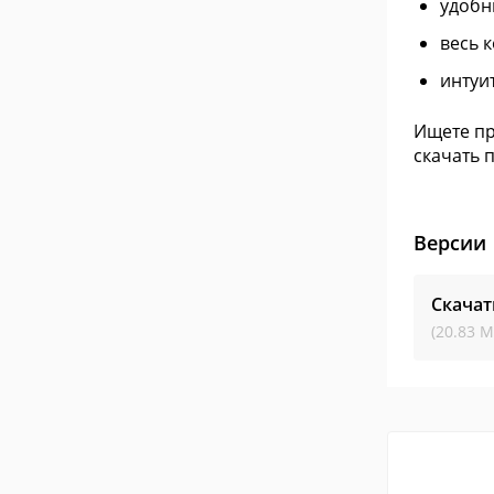
удобн
весь 
интуи
Ищете пр
скачать 
Версии
Скачат
(20.83 М