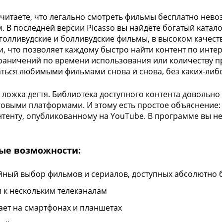
считаете, что легально смотреть фильмы бесплатно нево
. В последней версии Picasso вы найдете богатый катало
голливудские и болливудские фильмы, в высоком качеств
и, что позволяет каждому быстро найти контент по инте
раничений по времени использования или количеству п
ться любимыми фильмами снова и снова, без каких-либо
и ложка дегтя. Библиотека доступного контента довольно
овыми платформами. И этому есть простое объяснение: P
тенту, опубликованному на YouTube. В программе вы не
.
ые возможности:
йный выбор фильмов и сериалов, доступных абсолютно 
п к нескольким телеканалам
ает на смартфонах и планшетах