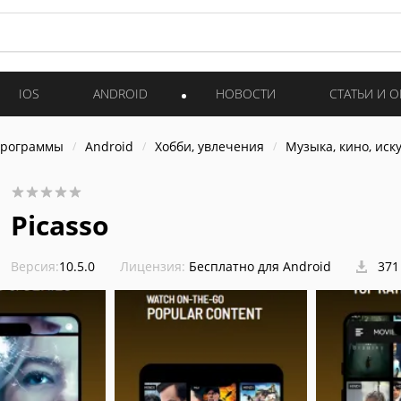
IOS
ANDROID
НОВОСТИ
СТАТЬИ И 
программы
Android
Хобби, увлечения
Музыка, кино, иск
Picasso
Версия:
10.5.0
Лицензия:
Бесплатно для Android
371