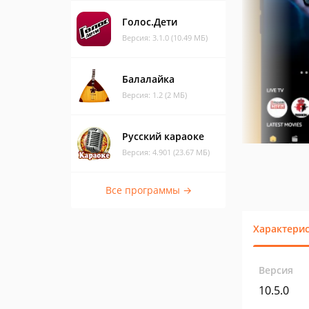
Голос.Дети
Версия: 3.1.0 (10.49 МБ)
Балалайка
Версия: 1.2 (2 МБ)
Русский караоке
Версия: 4.901 (23.67 МБ)
Все программы →
Характери
Версия
10.5.0