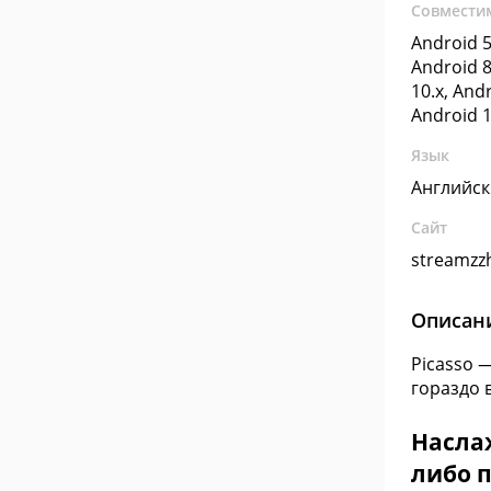
Совмести
Android 5
Android 8
10.x, Andr
Android 1
Язык
Английс
Сайт
streamzz
Описан
Picasso 
гораздо 
Насла
либо п