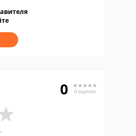
тавителя
йте
0
0 оценок
и