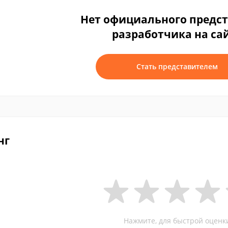
Нет официального предс
разработчика на са
Стать представителем
нг
Нажмите, для быстрой оценк