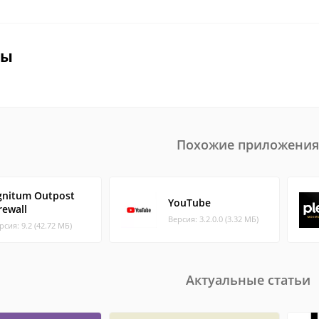
вы
Похожие приложения
gnitum Outpost
YouTube
rewall
Версия: 3.2.0.0 (3.32 МБ)
рсия: 9.2 (42.72 МБ)
Актуальные статьи