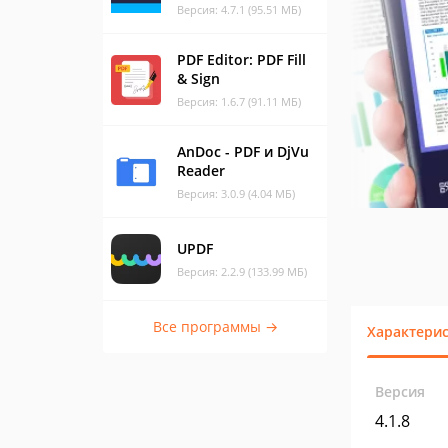
Версия: 4.7.1 (95.51 МБ)
PDF Editor: PDF Fill
& Sign
Версия: 1.6.7 (91.11 МБ)
AnDoc - PDF и DjVu
Reader
Версия: 3.0.9 (4.04 МБ)
UPDF
Версия: 2.2.9 (133.99 МБ)
Все программы →
Характери
Версия
4.1.8