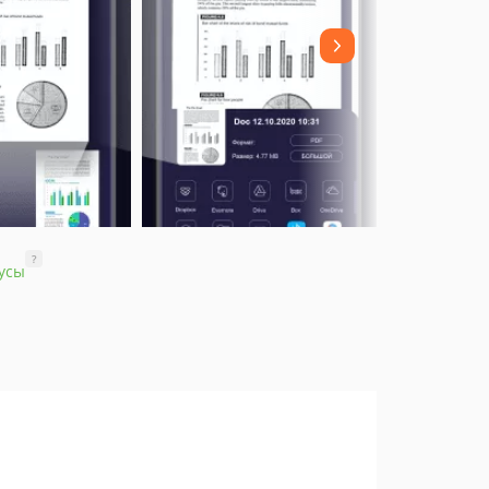
?
усы