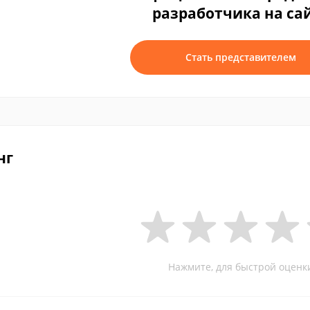
разработчика на са
Стать представителем
нг
Нажмите, для быстрой оценк