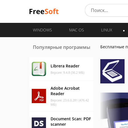
WINDOWS
MAC OS
LINUX
Популярные программы
Бесплатные 
Librera Reader
Версия: 9.4.8 (36.2 МБ)
Adobe Acrobat
Reader
Версия: 23.6.0.281 (476.42
МБ)
Document Scan: PDF
scanner