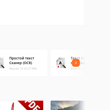
Простой текст
Текст Сканер
Сканер (OCR)
японский (OCR)
Версия: 52 (23.37 МБ)
Версия: 10 (27.21 МБ)