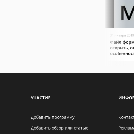
31 января 2019
Файл форм
открыть, о
особеннос
УЧАСТИЕ
ИНФО
Добавить программу
Контак
Добавить обзор или статью
Реклам