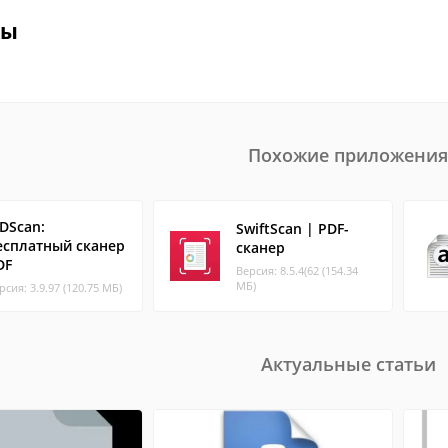
вы
Похожие приложения
DScan:
SwiftScan | PDF-
есплатный сканер
сканер
DF
Версия: 8.5.4(62 (154.34
МБ)
рсия: 3.9.97 (120.75 МБ)
Актуальные статьи