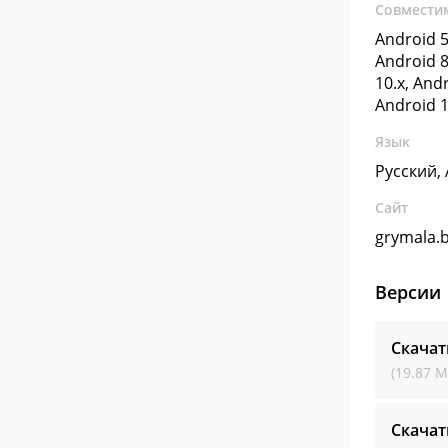
Совмести
Android 5
Android 8
10.x, Andr
Android 1
Язык
Русский,
Сайт
grymala.
Версии
Скачат
(19.87 М
Скачат