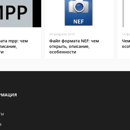
04 февраля 2019
14 ф
ата mpp: чем
Файл формата NEF: чем
Чем
писание,
открыть, описание,
осо
ти
особенности
РМАЦИЯ
ты
а