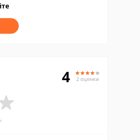
йте
4
2 оценки
и