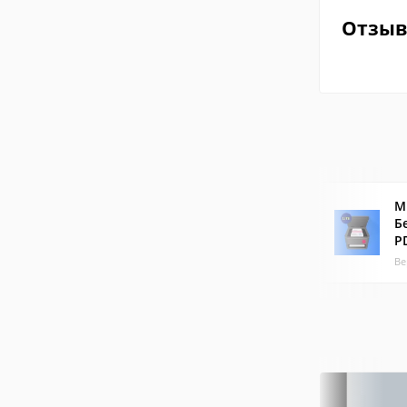
Отзы
M
Б
P
Ве