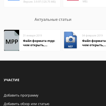
МБ)
Версия: 3.9.97 (120.75 МБ)
Актуальные статьи
31 января 2019
04 февраля 2019
Файл формата mpp:
Файл формата 
чем открыть,
чем открыть,
описание,
описание,
особенности
особенности
УЧАСТИЕ
Добавить программу
Добавить обзор или статью