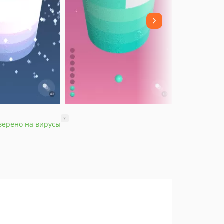
?
верено на вирусы