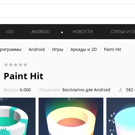
IOS
ANDROID
НОВОСТИ
СТАТЬИ И 
программы
Android
Игры
Аркады и 2D
Paint Hit
Paint Hit
Версия:
6.000
Лицензия:
Бесплатно для Android
582 