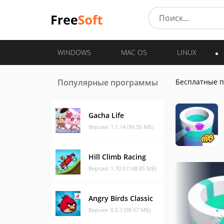
WINDOWS
MAC OS
LINUX
Популярные программы
Бесплатные 
Gacha Life
Версия: 1.1.14 (99.56 МБ)
Hill Climb Racing
Версия: 1.70.0 (148.85 МБ)
Angry Birds Classic
Версия: 8.0.3 (98.57 МБ)