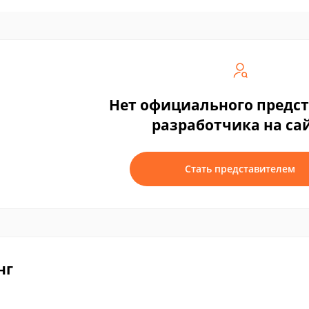
Нет официального предс
разработчика на са
Стать представителем
нг