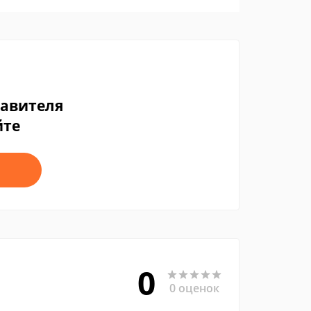
тавителя
йте
0
0 оценок