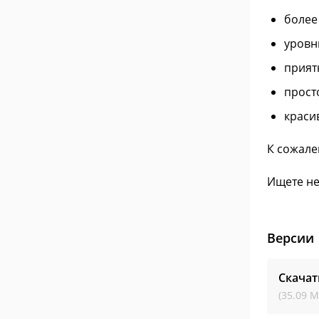
более
уровн
прият
прост
краси
К сожале
Ищете не
Версии
Скачат
(35.09 М