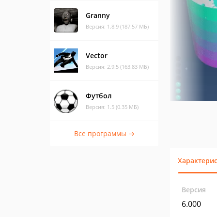
Granny
Версия: 1.8.9 (187.57 МБ)
Vector
Версия: 2.9.5 (163.83 МБ)
Футбол
Версия: 1.5 (0.35 МБ)
Все программы →
Характери
Версия
6.000