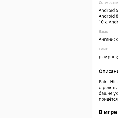
Совмести
Android 5
Android 8
10.x, And
Язык
Английс
Сайт
play.goo
Описан
Paint Hi
стрелять
башне ук
придётся
В игре