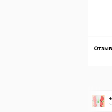
Отзы
H
Ве