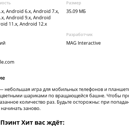
мость
Размер
.x, Android 6.x, Android 7.x,
35.09 МБ
.x, Android 9.x, Android
roid 11.x, Android 12.x
Разработчик
кий
MAG Interactive
gle.com
ие
t — небольшая игра для мобильных телефонов и планшето
 цветными шариками по вращающейся башне. Чтобы про
азанное количество раз. Будьте осторожны: при попада
 начинать заново.
 Пэинт Хит вас ждёт: