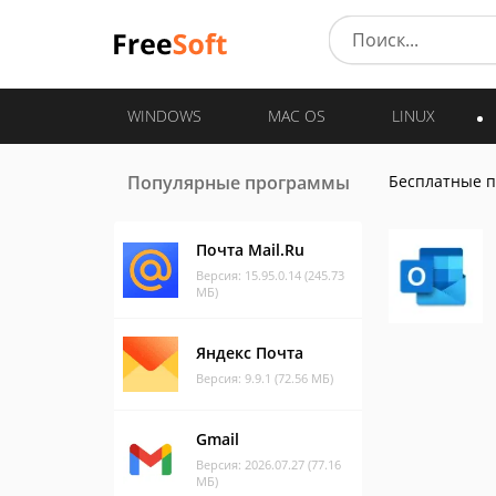
WINDOWS
MAC OS
LINUX
Популярные программы
Бесплатные 
Почта Mail.Ru
Версия: 15.95.0.14 (245.73
МБ)
Яндекс Почта
Версия: 9.9.1 (72.56 МБ)
Gmail
Версия: 2026.07.27 (77.16
МБ)