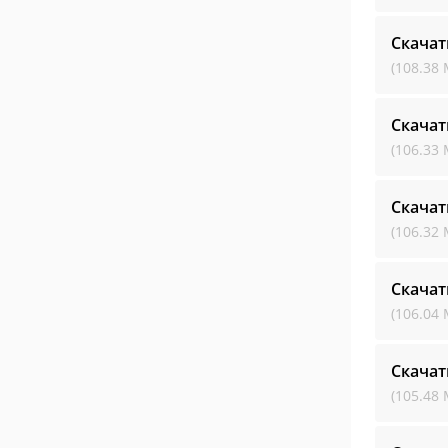
Скачат
(108.38 
Скачат
(106.33 
Скачат
(106.32 
Скачат
(106.04 
Скачат
(105.48 