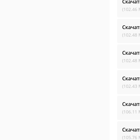
Скачат
(102.46 
Скачат
(102.48 
Скачат
(102.48 
Скачат
(102.43 
Скачат
(106.11 
Скачат
(105.76 