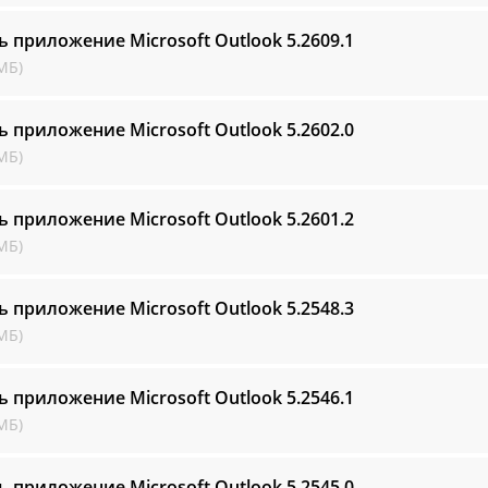
ь приложение Microsoft Outlook
5.2609.1
МБ)
ь приложение Microsoft Outlook
5.2602.0
МБ)
ь приложение Microsoft Outlook
5.2601.2
МБ)
ь приложение Microsoft Outlook
5.2548.3
МБ)
ь приложение Microsoft Outlook
5.2546.1
МБ)
ь приложение Microsoft Outlook
5.2545.0