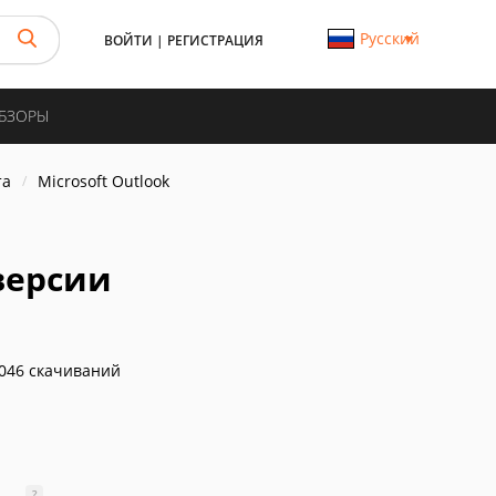
Русский
ВОЙТИ
|
РЕГИСТРАЦИЯ
ОБЗОРЫ
та
Microsoft Outlook
 версии
046 скачиваний
?