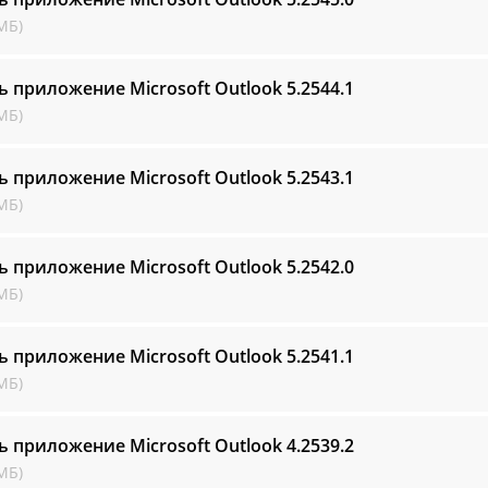
МБ)
ь приложение Microsoft Outlook
5.2544.1
МБ)
ь приложение Microsoft Outlook
5.2543.1
МБ)
ь приложение Microsoft Outlook
5.2542.0
МБ)
ь приложение Microsoft Outlook
5.2541.1
МБ)
ь приложение Microsoft Outlook
4.2539.2
МБ)