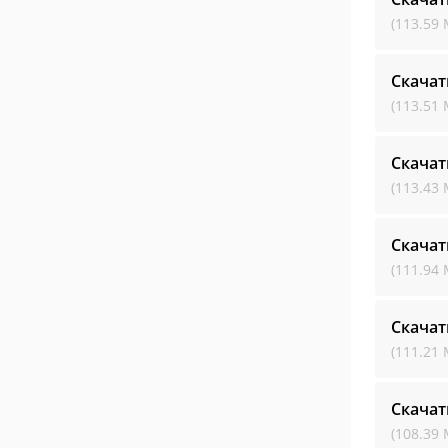
(113.59 
Скачат
(113.51 
Скачат
(113.43 
Скачат
(111.94 
Скачат
(111.21 
Скачат
(108.39 