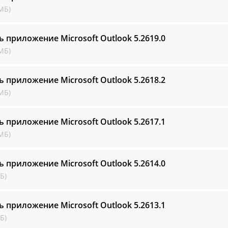
МБ)
ь приложение Microsoft Outlook
5.2619.0
МБ)
ь приложение Microsoft Outlook
5.2618.2
МБ)
ь приложение Microsoft Outlook
5.2617.1
МБ)
ь приложение Microsoft Outlook
5.2614.0
Б)
ь приложение Microsoft Outlook
5.2613.1
Б)