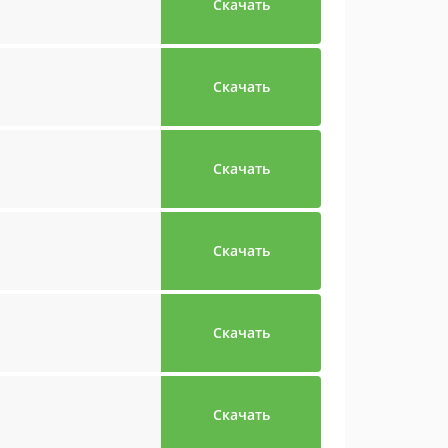
Скачать
Скачать
Скачать
Скачать
Скачать
Скачать