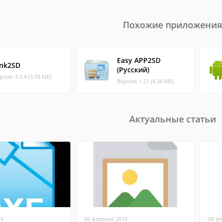
Похожие приложения
Easy APP2SD
ink2SD
(‪Русский‬)
рсия: 4.3.4 (3.78 МБ)
Версия: 1.21 (4.26 МБ)
Актуальные статьи
19
06 февраля 2019
08 ф