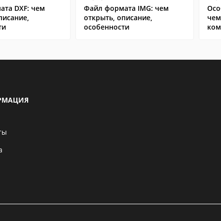
ата DXF: чем
Файл формата IMG: чем
Осо
писание,
открыть, описание,
чем
ти
особенности
ком
сма
РМАЦИЯ
ты
а