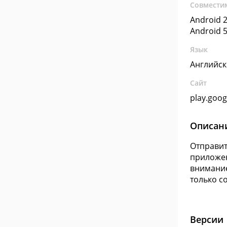
Совмести
Android 2
Android 5
Язык
Английс
Сайт
play.goo
Описан
Отправит
приложен
внимание
только с
Версии