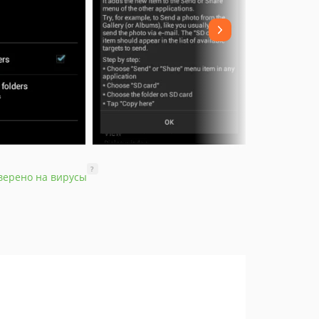
?
верено на вирусы