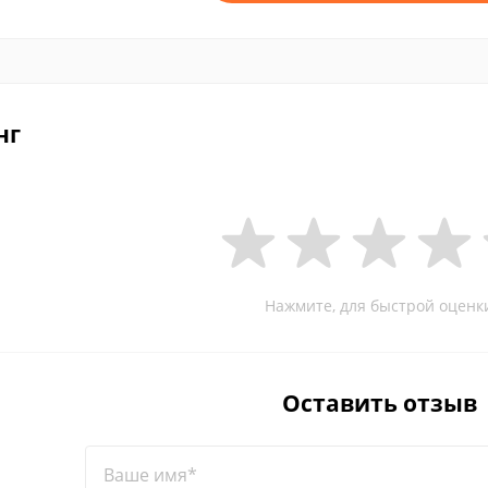
нг
Нажмите, для быстрой оценк
Оставить отзыв
Ваше имя*