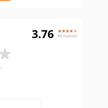
3.76
66 оценок
и