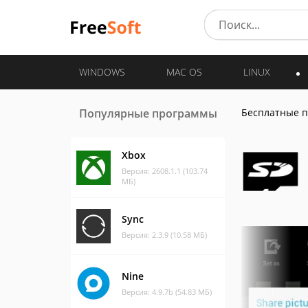
WINDOWS
MAC OS
LINUX
Популярные программы
Бесплатные 
Xbox
Версия: 2608.1.1 (103.74
МБ)
Sync
Версия: 2.3.9 (10.58 МБ)
Nine
Версия: 4.9.7b (54.83 МБ)