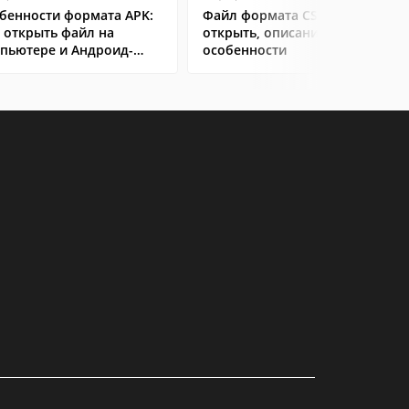
бенности формата APK:
Файл формата CSV: чем
 открыть файл на
открыть, описание,
пьютере и Андроид-
особенности
ртфоне