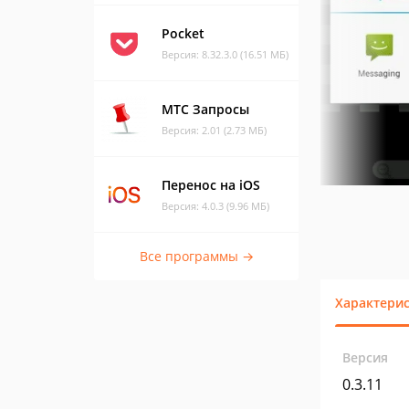
Pocket
Версия: 8.32.3.0 (16.51 МБ)
МТС Запросы
Версия: 2.01 (2.73 МБ)
Перенос на iOS
Версия: 4.0.3 (9.96 МБ)
Все программы →
Характери
Версия
0.3.11