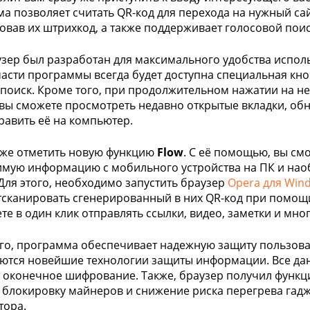
а позволяет считать QR-код для перехода на нужный сайт
овав их штрихкод, а также поддерживает голосовой поис
узер был разработан для максимального удобства исполь
асти программы всегда будет доступна специальная кн
поиск. Кроме того, при продолжительном нажатии на не
вы сможете просмотреть недавно открытые вкладки, обно
равить её на компьютер.
кже отметить новую функцию
Flow
. С её помощью, вы см
мую информацию с мобильного устройства на ПК и наоб
 Для этого, необходимо запустить браузер
Opera для Win
тсканировать сгенерированный в них QR-код при помо
те в один клик отправлять ссылки, видео, заметки и мног
го, программа обеспечивает надежную защиту пользоват
ются новейшие технологии защиты информации. Все дан
 оконечное шифрование. Также, браузер получил функц
 блокировку майнеров и снижение риска перегрева гадж
тора.