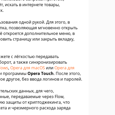
, искать в интернете товары,
к.
зования одной рукой. Для этого, в
опка, позволяющая мгновенно открыть
ё откроется дополнительное меню, в
вить страницу или закрыть вкладку,
ожете с лёгкостью передавать
орот, а также синхронизировать
dows
,
Opera для macOS
или
Opera для
щи программы
Opera Touch
. После этого,
ое другое, без ввода логинов и паролей.
ельских данных, для чего,
ные, передаваемые через Flow,
ию защиты от криптоджекинга, что
ета и чрезмерного расхода заряда