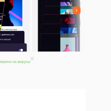
?
верено на вирусы