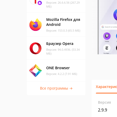
Версия: 26.6.6.56 (267.29
МБ)
Mozilla Firefox для
Android
Версия: 153.0.3 (65.5 МБ)
Браузер Opera
Версия: 94.0.4936. (53.34
МБ)
ONE Browser
Версия: 4.2.2 (7.91 МБ)
Характери
Все программы →
Версия
2.9.9