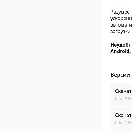
Разумеет
ускорени
автомати
загрузки
Неудобн
Android
Версии
Скачат
(35.69 М
Скачат
(26.21 М