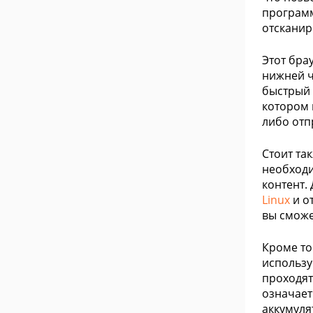
программ
отсканир
Этот бра
нижней ч
быстрый 
котором 
либо отп
Стоит та
необходи
контент.
Linux
и о
вы сможе
Кроме то
использу
проходят
означает
аккумуля