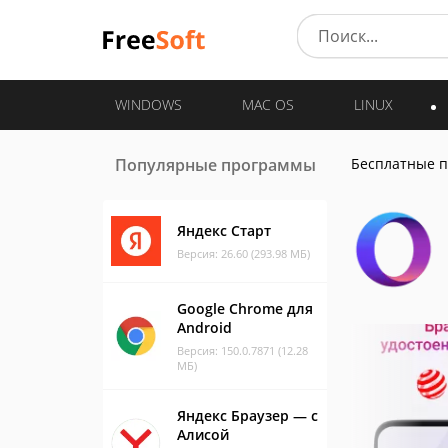
WINDOWS
MAC OS
LINUX
Популярные программы
Бесплатные 
Яндекс Старт
Версия: 26.60 (293.98 МБ)
Google Chrome для
Android
Версия: 150.0.7871 (12.28
МБ)
Яндекс Браузер — с
Алисой