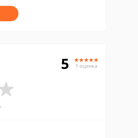
5
1 оценка
и