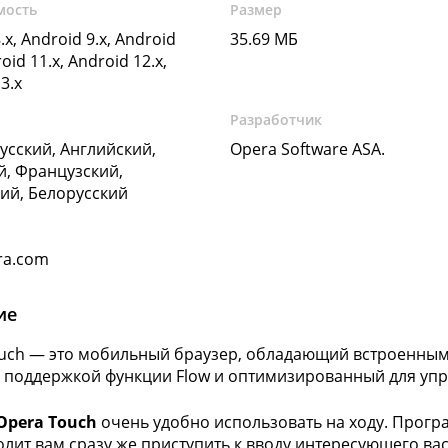
мость
Размер
.x, Android 9.x, Android
35.69 МБ
oid 11.x, Android 12.x,
3.x
Разработчик
Русский, Английский,
Opera Software ASA.
, Французский,
ий, Белорусский
ra.com
ие
uch — это мобильный браузер, обладающий встроенным
 поддержкой функции Flow и оптимизированный для упр
Opera Touch
очень удобно использовать на ходу. Програ
олит вам сразу же приступить к вводу интересующего вас