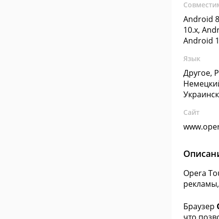
Совмести
Android 8
10.x, Andr
Android 1
Язык
Другое, 
Немецкий
Украинск
Сайт
www.ope
Описан
Opera To
рекламы,
Браузер
что позв