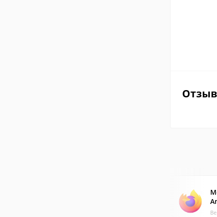
Отзы
Mo
A
Ве