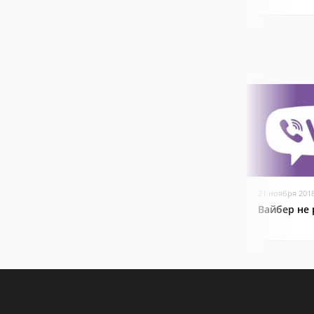
21 ноября 201
Вайбер не 