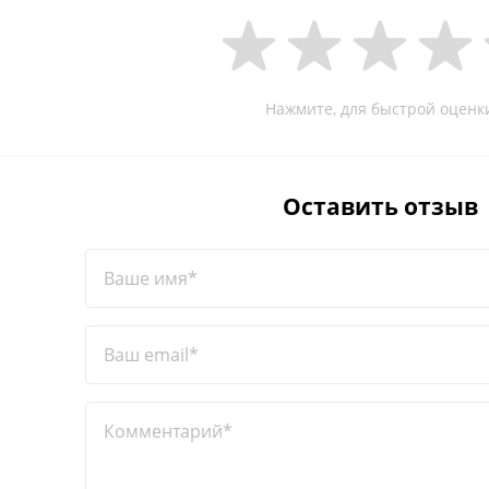
Нажмите, для быстрой оценк
Оставить отзыв
Ваше имя*
Ваш email*
Комментарий*