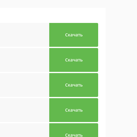
Скачать
Скачать
Скачать
Скачать
Скачать