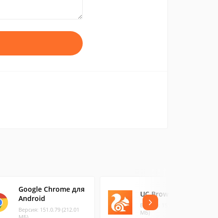
Google Chrome для
UC Browser
Android
Версия: 15.2.3.1 (119.51
Версия: 151.0.79 (212.01
МБ)
МБ)