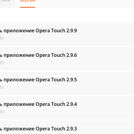
ь приложение Opera Touch
2.9.9
Б)
ь приложение Opera Touch
2.9.6
Б)
ь приложение Opera Touch
2.9.5
Б)
ь приложение Opera Touch
2.9.4
Б)
ь приложение Opera Touch
2.9.3