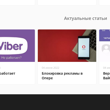
Актуальные статьи
8
04 июня 2022
04 и
работает
Блокировка рекламы в
Вер
Опере
Вай