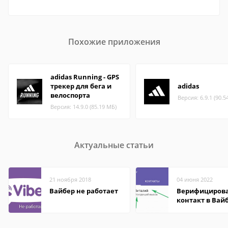
Похожие приложения
adidas Running - GPS
трекер для бега и
adidas
велоспорта
Версия: 6.9.1 (90.5
Версия: 14.9.0 (85.19 МБ)
Актуальные статьи
21 ноября 2018
04 июня 2022
Вайбер не работает
Верифициров
контакт в Вай
что это значит