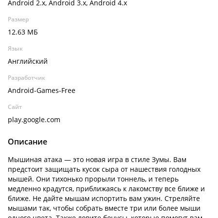
Android 2.x, Android 3.x, Android 4.x
Размер
12.63 МБ
Язык
Английский
Разработчик
Android-Games-Free
Сайт
play.google.com
Описание
Мышиная атака — это новая игра в стиле Зумы. Вам
предстоит защищать кусок сыра от нашествия голодных
мышей. Они тихонько прорыли тоннель, и теперь
медленно крадутся, приближаясь к лакомству все ближе и
ближе. Не дайте мышам испортить вам ужин. Стреляйте
мышами так, чтобы собрать вместе три или более мыши
одного цвета. Также ловите бонусы, которые помогут вам