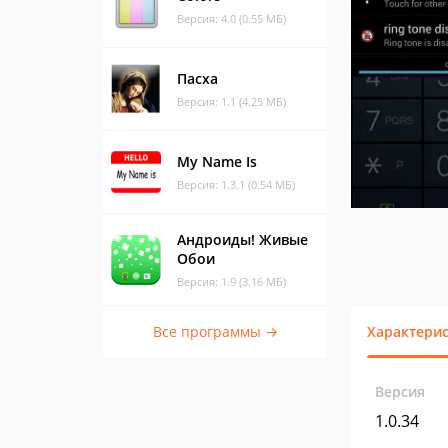
Версия: 4.0 (0.55 МБ)
Пасха
Версия: 1.1 (4.25 МБ)
My Name Is
Версия: 1.3.1 (0.54 МБ)
Андроиды! Живые
Обои
Версия: 1.9 (3.16 МБ)
Все программы →
Характери
Версия
1.0.34