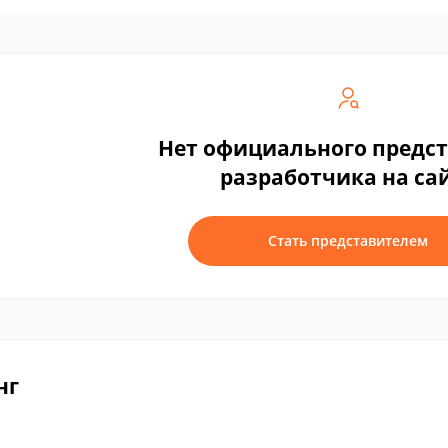
Нет официального предс
разработчика на са
Стать представителем
нг