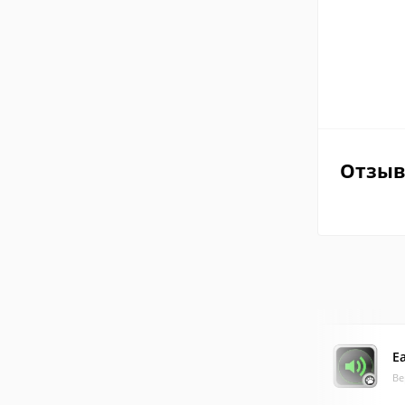
Отзы
E
Ве