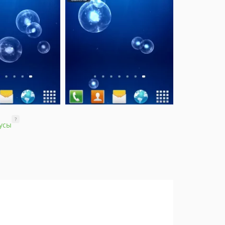
?
усы