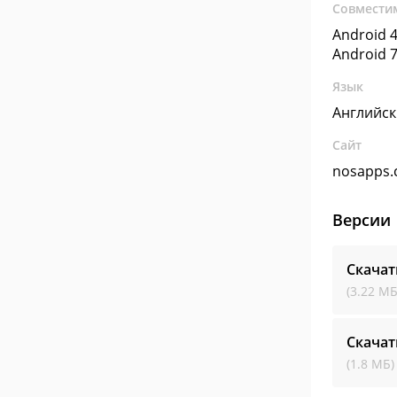
Совмести
Android 4
Android 7
Язык
Английс
Сайт
nosapps
Версии
Скачат
(3.22 МБ
Скачат
(1.8 МБ)