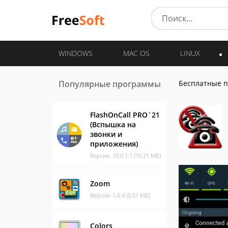
WINDOWS
MAC OS
LINUX
Популярные программы
Бесплатные 
FlashOnCall PRO`21
(Вспышка на
звонки и
приложения)
Версия: 10.0.1.1 (10.21 МБ)
Zoom
Версия: 1.0.4 (0.51 МБ)
Colors