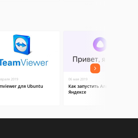
евраля 2019
06 мая 2019
mviewer для Ubuntu
Как запустить Алису в
Яндексе