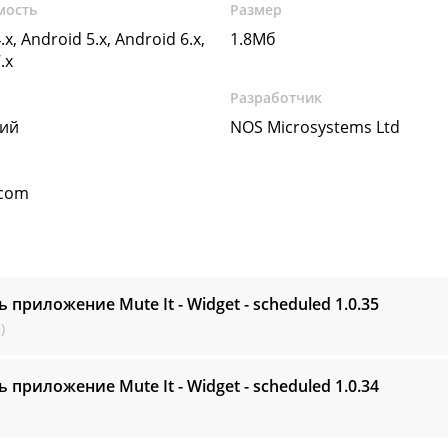
мость
Размер
.x, Android 5.x, Android 6.x,
1.8Мб
.x
Разработчик
кий
NOS Microsystems Ltd
.com
ь приложение Mute It - Widget - scheduled
1.0.35
)
ь приложение Mute It - Widget - scheduled
1.0.34