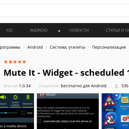
IOS
ANDROID
НОВОСТИ
СТАТЬИ И 
программы
Android
Система, утилиты
Персонализация
Mute It - Widget - scheduled 
Версия:
1.0.34
Лицензия:
Бесплатно для Android
536