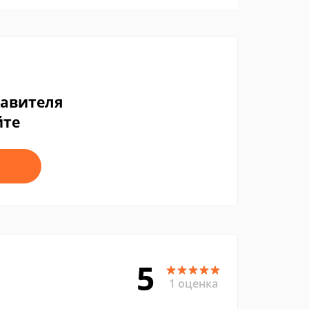
тавителя
йте
5
1 оценка