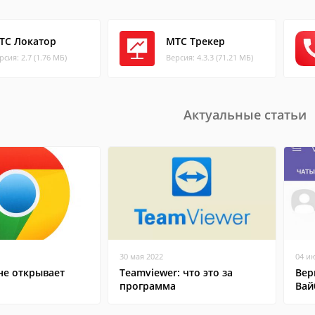
ТС Локатор
МТС Трекер
рсия: 2.7 (1.76 МБ)
Версия: 4.3.3 (71.21 МБ)
Актуальные статьи
30 мая 2022
04 и
не открывает
Teamviewer: что это за
Вер
программа
Вай