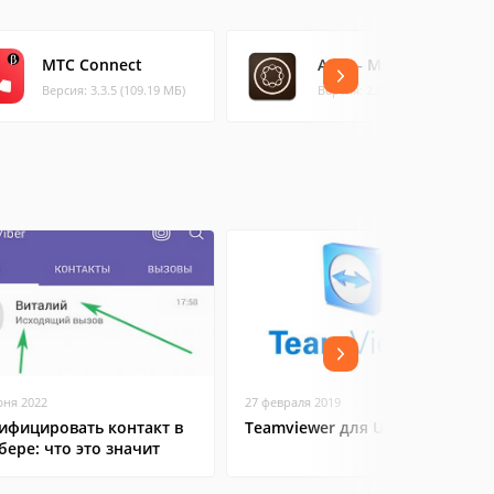
МТС Connect
AEM – Mobile Verify
Версия: 3.3.5 (109.19 МБ)
Версия: 2.0.3 (6.26 МБ)
юня 2022
27 февраля 2019
ифицировать контакт в
Teamviewer для Ubuntu
бере: что это значит