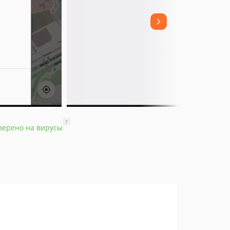
?
верено на вирусы