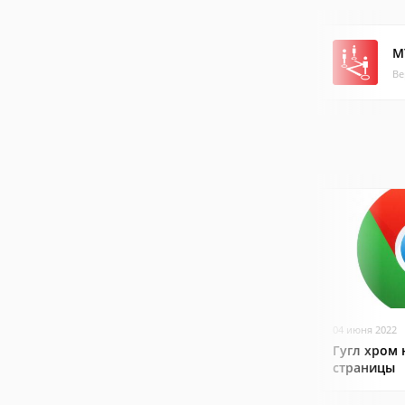
М
Ве
04 июня 2022
Гугл хром 
страницы