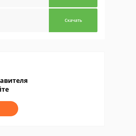
Скачать
тавителя
йте