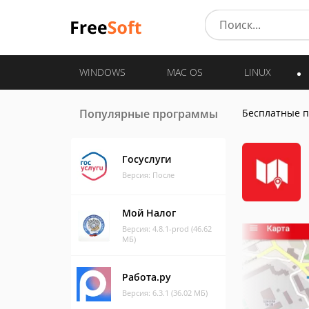
WINDOWS
MAC OS
LINUX
Популярные программы
Бесплатные 
Госуслуги
Версия: После
Мой Налог
Версия: 4.8.1-prod (46.62
МБ)
Работа.ру
Версия: 6.3.1 (36.02 МБ)