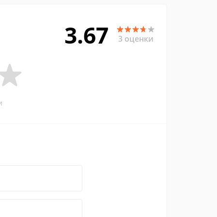
3.67
3 оценки
и