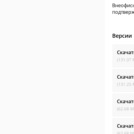
Внеофисн
подтверж
Версии
Скача
(131.07 
Скача
(131.25 
Скача
(62.68 М
Скача
(62.68 М